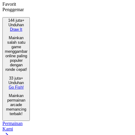
Favorit
Penggemar
144 juta+
Unduhan
Draw It
Mainkan
salah satu
game
menggambar
online paling
populer
dengan
ronde cepat!
33 juta+
Unduhan
Go Fish!
Mainkan
permainan
arcade
memancing
terbaik!
Permainan
Kami