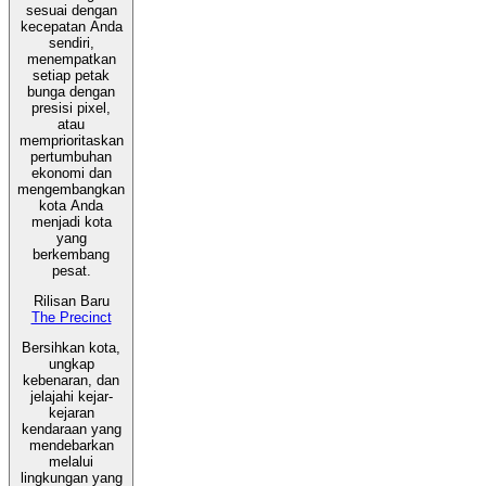
sesuai dengan
kecepatan Anda
sendiri,
menempatkan
setiap petak
bunga dengan
presisi pixel,
atau
memprioritaskan
pertumbuhan
ekonomi dan
mengembangkan
kota Anda
menjadi kota
yang
berkembang
pesat.
Rilisan Baru
The Precinct
Bersihkan kota,
ungkap
kebenaran, dan
jelajahi kejar-
kejaran
kendaraan yang
mendebarkan
melalui
lingkungan yang