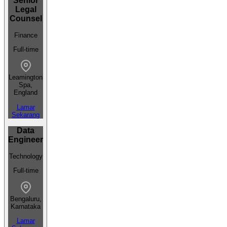
Senior
Legal
Counsel
Finance
Full-time
Leamington
Spa,
England
Lamar
Sekarang
Data
Engineer
Technology
Full-time
Bengaluru,
Karnataka
Lamar