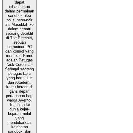
dapat
dihancurkan
dalam permainan
sandbox aksi
polisi neon-noir
ini. Masuklah ke
dalam sepatu
seorang detektif
di The Precinct,
sebuah
permainan PC
dan konsol yang
memikat. Kamu
adalah Petugas
Nick Cordell Jr.
Sebagai seorang
petugas baru
yang baru lulus
dari Akademi,
kamu berada di
garis depan
pertahanan bagi
warga Averno.
Terjunlah ke
dunia kejar-
kejaran mobil
yang
mendebarkan,
kejahatan
sandbox, dan