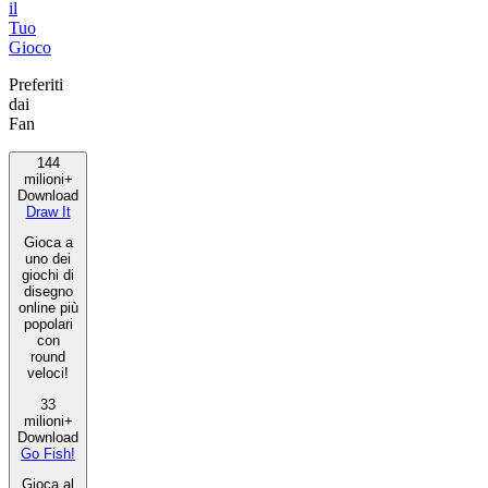
il
Tuo
Gioco
Preferiti
dai
Fan
144
milioni+
Download
Draw It
Gioca a
uno dei
giochi di
disegno
online più
popolari
con
round
veloci!
33
milioni+
Download
Go Fish!
Gioca al