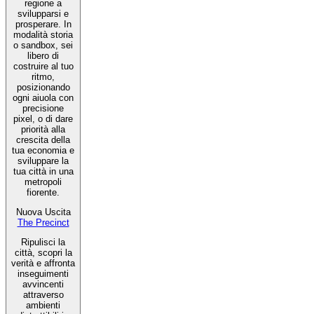
regione a
svilupparsi e
prosperare. In
modalità storia
o sandbox, sei
libero di
costruire al tuo
ritmo,
posizionando
ogni aiuola con
precisione
pixel, o di dare
priorità alla
crescita della
tua economia e
sviluppare la
tua città in una
metropoli
fiorente.
Nuova Uscita
The Precinct
Ripulisci la
città, scopri la
verità e affronta
inseguimenti
avvincenti
attraverso
ambienti