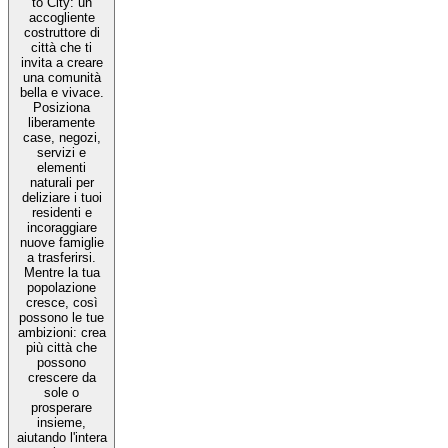
to City: un
accogliente
costruttore di
città che ti
invita a creare
una comunità
bella e vivace.
Posiziona
liberamente
case, negozi,
servizi e
elementi
naturali per
deliziare i tuoi
residenti e
incoraggiare
nuove famiglie
a trasferirsi.
Mentre la tua
popolazione
cresce, così
possono le tue
ambizioni: crea
più città che
possono
crescere da
sole o
prosperare
insieme,
aiutando l'intera