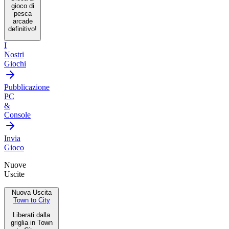
gioco di
pesca
arcade
definitivo!
I
Nostri
Giochi
Pubblicazione
PC
&
Console
Invia
Gioco
Nuove
Uscite
Nuova Uscita
Town to City
Liberati dalla
griglia in Town