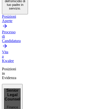
dell'omicidio di
tuo padre in
servizio.
Posizioni
Aperte
Processo
di
Candidatura
Vita
a
Kwalee
Posizioni
in
Evidenza
Senior
Legal
Counsel
Finance