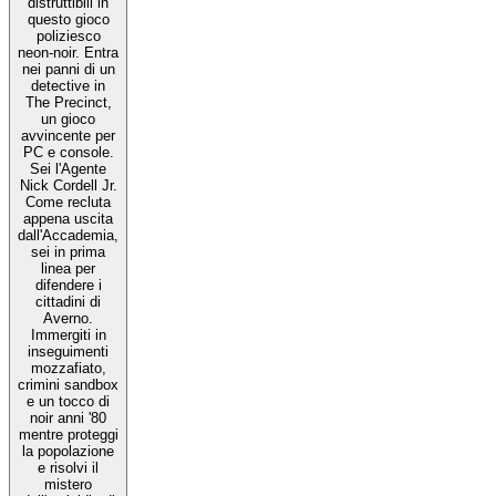
distruttibili in
questo gioco
poliziesco
neon-noir. Entra
nei panni di un
detective in
The Precinct,
un gioco
avvincente per
PC e console.
Sei l'Agente
Nick Cordell Jr.
Come recluta
appena uscita
dall'Accademia,
sei in prima
linea per
difendere i
cittadini di
Averno.
Immergiti in
inseguimenti
mozzafiato,
crimini sandbox
e un tocco di
noir anni '80
mentre proteggi
la popolazione
e risolvi il
mistero