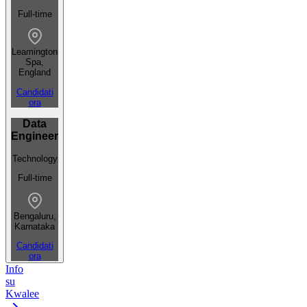
Full-time
Leamington
Spa,
England
Candidati
ora
Data
Engineer
Technology
Full-time
Bengaluru,
Karnataka
Candidati
ora
Info
su
Kwalee