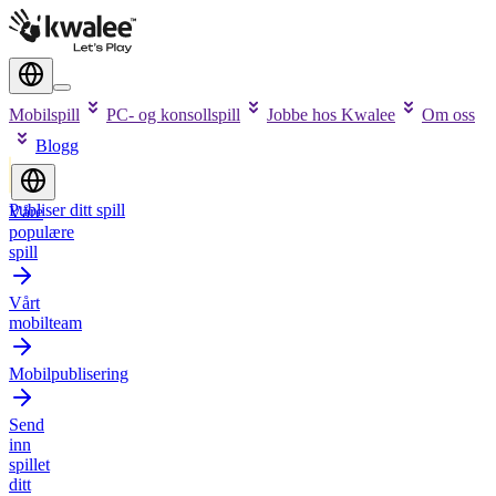
Mobilspill
PC- og konsollspill
Jobbe hos Kwalee
Om oss
Blogg
Publiser ditt spill
Våre
populære
spill
Vårt
mobilteam
Mobilpublisering
Send
inn
spillet
ditt