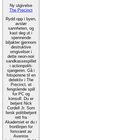
Ny utgivelse
The Precinct
Rydd opp i byen,
avslør
sannheten, og
kast deg ut i
spennende
biljakter gjennom
destruktive
omgivelser i
dette neon-noir
sandkassespillet
i actionpoliti-
sjangeren. Gå i
fotsporene til en
detektiv i The
Precinct, et
fengslende spill
for PC og
konsoll. Du er
betjent Nick
Cordell Jr. Som
fersk politibetjent
rett fra
Akademiet er du i
frontlinjen for
forsvaret av
Avenros