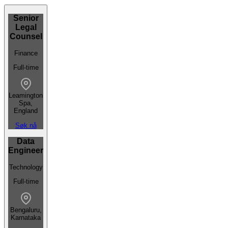
Senior
Legal
Counsel
Finance
Full-time
Leamington
Spa,
England
Søk nå
Data
Engineer
Technology
Full-time
Bengaluru,
Karnataka