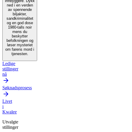
innbyggere. Dykk
ned i en verden
av spennende
biljakter,
sandkriminalitet
og en god dose
1980-talls noir
mens du
beskytter
befolkningen og
løser mysteriet
om farens mord i
tjenesten.
Ledige
stillinger
nå
Søknadsprosess
Livet
i
Kwalee
Utvalgte
stillinger