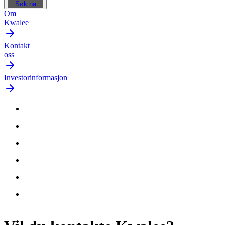
Søk nå
Om
Kwalee
Kontakt
oss
Investorinformasjon