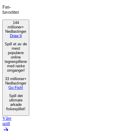
Fan-
favoritter
144
millioner+
Nedlastinger
Draw It
Spill et av de
mest
populære
online
tegnespillene
med raske
omganger!
33 millioner+
Nedlastinger
Go Fish!
Spill det
ultimate
arkade
fiskespillet!
Våre
spill