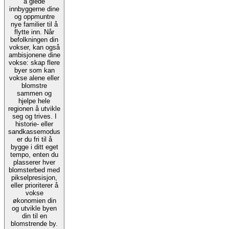
å glede
innbyggerne dine
og oppmuntre
nye familier til å
flytte inn. Når
befolkningen din
vokser, kan også
ambisjonene dine
vokse: skap flere
byer som kan
vokse alene eller
blomstre
sammen og
hjelpe hele
regionen å utvikle
seg og trives. I
historie- eller
sandkassemodus
er du fri til å
bygge i ditt eget
tempo, enten du
plasserer hver
blomsterbed med
pikselpresisjon,
eller prioriterer å
vokse
økonomien din
og utvikle byen
din til en
blomstrende by.