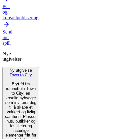
PC-
og
konsollpublisering
Send
inn
spill
Nye
utgivelser
Ny utgivelse
Town to City
Bryt fri fra
rutenettet i Town
to City: en
koselig bybygger
som inviterer deg
til å skape et
vakkert og livlig
samfunn. Plasser
hus, butikker og
fasiliteter og
naturlige
elementer fritt for