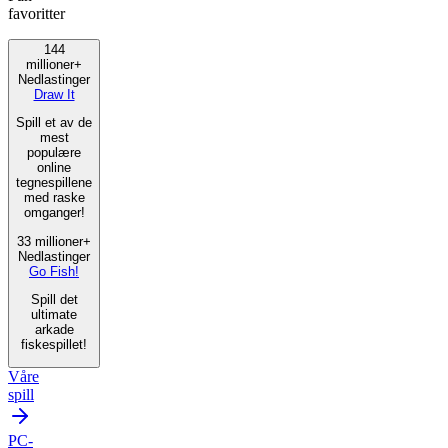
favoritter
144
millioner+
Nedlastinger
Draw It
Spill et av de
mest
populære
online
tegnespillene
med raske
omganger!
33 millioner+
Nedlastinger
Go Fish!
Spill det
ultimate
arkade
fiskespillet!
Våre
spill
PC-