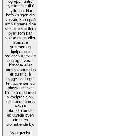
og oppmuntre
nye familier til å
flytte inn. Når
befolkningen din
vokser, kan også
ambisjonene dine
vokse: skap flere
byer som kan
vokse alene eller
blomstre
sammen og
hjelpe hele
regionen å utvikle
seg og trives. I
historie- eller
sandkassemodus
er du fri til å
bygge i ditt eget
tempo, enten du
plasserer hver
blomsterbed med
pikselpresisjon,
eller prioriterer å
vokse
økonomien din
og utvikle byen
din til en
blomstrende by.
Ny utgivelse