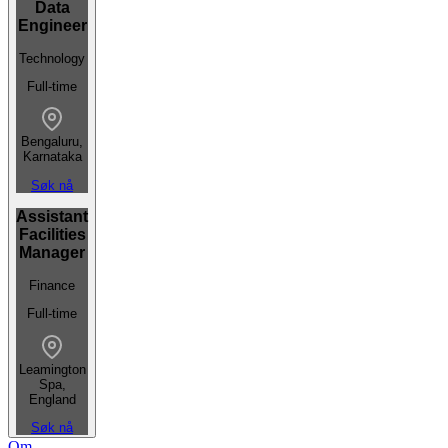
Data
Engineer
Technology
Full-time
Bengaluru,
Karnataka
Søk nå
Assistant
Facilities
Manager
Finance
Full-time
Leamington
Spa,
England
Søk nå
Om