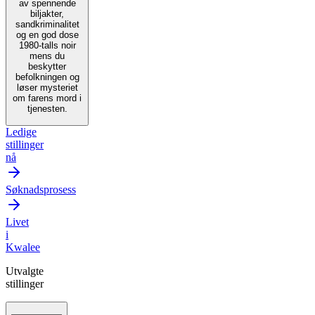
av spennende
biljakter,
sandkriminalitet
og en god dose
1980-talls noir
mens du
beskytter
befolkningen og
løser mysteriet
om farens mord i
tjenesten.
Ledige
stillinger
nå
Søknadsprosess
Livet
i
Kwalee
Utvalgte
stillinger