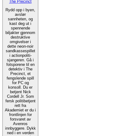
The Precinct
Rydd opp i byen,
avslør
sannheten, og
kast deg ut i
spennende
biljakter gjennom
destruktive
omgivelser i
dette neon-noir
sandkassespillet
i actionpoliti-
sjangeren. Gå i
fotsporene til en
detektiv i The
Precinct, et
fengslende spill
for PC og
konsoll. Du er
betjent Nick
Cordell Jr. Som
fersk politibetjent
rett fra
Akademiet er du i
frontlinjen for
forsvaret av
Avenros
innbyggere. Dykk
ned i en verden