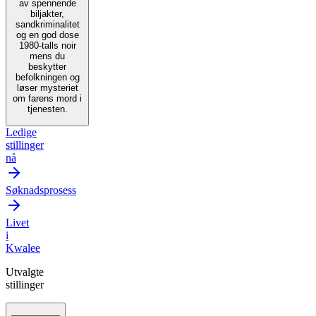
av spennende
biljakter,
sandkriminalitet
og en god dose
1980-talls noir
mens du
beskytter
befolkningen og
løser mysteriet
om farens mord i
tjenesten.
Ledige
stillinger
nå
Søknadsprosess
Livet
i
Kwalee
Utvalgte
stillinger