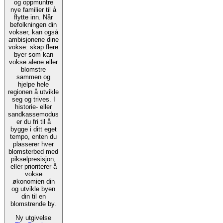
og oppmuntre
nye familier til å
flytte inn. Når
befolkningen din
vokser, kan også
ambisjonene dine
vokse: skap flere
byer som kan
vokse alene eller
blomstre
sammen og
hjelpe hele
regionen å utvikle
seg og trives. I
historie- eller
sandkassemodus
er du fri til å
bygge i ditt eget
tempo, enten du
plasserer hver
blomsterbed med
pikselpresisjon,
eller prioriterer å
vokse
økonomien din
og utvikle byen
din til en
blomstrende by.
Ny utgivelse