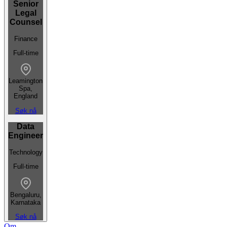
Senior
Legal
Counsel
Finance
Full-time
Leamington
Spa,
England
Søk nå
Data
Engineer
Technology
Full-time
Bengaluru,
Karnataka
Søk nå
Om