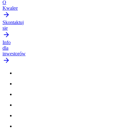
O
Kwalee
Skontaktuj
się
Info
dla
inwestorów