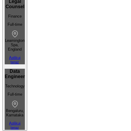
Legal
Counsel
Finance
Full-time
Leamington
Spa,
England
Aplikuj
teraz
Data
Engineer
Technology
Full-time
Bengaluru,
Karnataka
Aplikuj
teraz