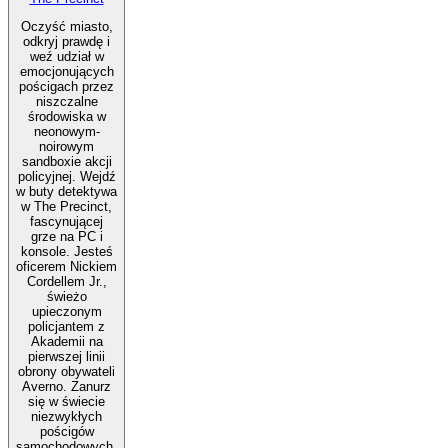
Oczyść miasto,
odkryj prawdę i
weź udział w
emocjonujących
pościgach przez
niszczalne
środowiska w
neonowym-
noirowym
sandboxie akcji
policyjnej. Wejdź
w buty detektywa
w The Precinct,
fascynującej
grze na PC i
konsole. Jesteś
oficerem Nickiem
Cordellem Jr.,
świeżo
upieczonym
policjantem z
Akademii na
pierwszej linii
obrony obywateli
Averno. Zanurz
się w świecie
niezwykłych
pościgów
samochodowych,