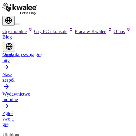
Gry mobilne
Gry PC i konsole
Praca w Kwalee
O nas
Blog
Opublikuj swoją grę
Nasze
hity
Nasz
zespół
Wydawnictwo
mobilne
Zgłoś
swoją
grę
Ulubione