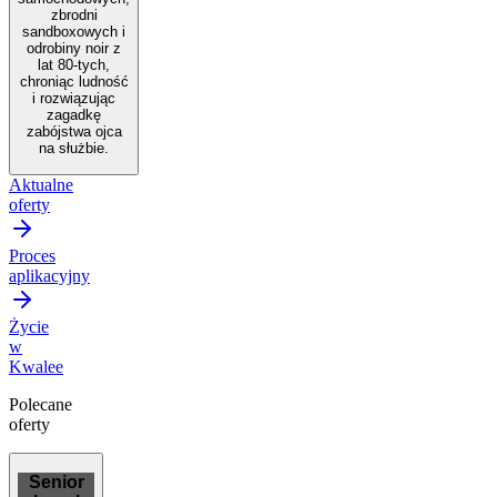
zbrodni
sandboxowych i
odrobiny noir z
lat 80-tych,
chroniąc ludność
i rozwiązując
zagadkę
zabójstwa ojca
na służbie.
Aktualne
oferty
Proces
aplikacyjny
Życie
w
Kwalee
Polecane
oferty
Senior