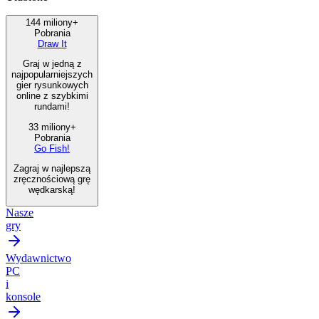
144 miliony+
Pobrania
Draw It
Graj w jedną z
najpopularniejszych
gier rysunkowych
online z szybkimi
rundami!
33 miliony+
Pobrania
Go Fish!
Zagraj w najlepszą
zręcznościową grę
wędkarską!
Nasze
gry
Wydawnictwo
PC
i
konsole