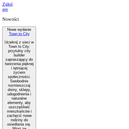
Zgłoś
grę
Nowości
Nowe wydanie
Town to City
Ucieknij z sieci w
Town to City:
przytulny city
builder
zapraszający do
tworzenia pięknej
i tętniącej
życiem
społeczności.
Swobodnie
rozmieszczaj
domy, sklepy,
udogodnienia i
naturalne
elementy, aby
uszczęśliwić
mieszkańców i
zachęcić nowe
rodziny do
osiedlania się.
Wraz ze