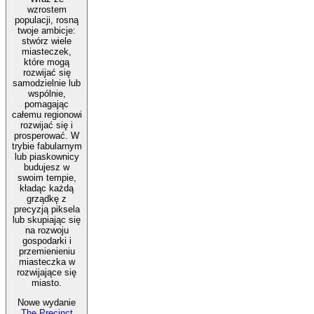
wzrostem
populacji, rosną
twoje ambicje:
stwórz wiele
miasteczek,
które mogą
rozwijać się
samodzielnie lub
wspólnie,
pomagając
całemu regionowi
rozwijać się i
prosperować. W
trybie fabularnym
lub piaskownicy
budujesz w
swoim tempie,
kładąc każdą
grządkę z
precyzją piksela
lub skupiając się
na rozwoju
gospodarki i
przemienieniu
miasteczka w
rozwijające się
miasto.
Nowe wydanie
The Precinct