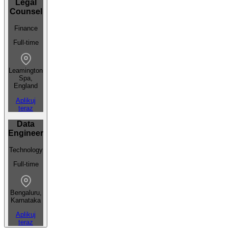
Legal
Counsel
Finance
Full-time
Leamington
Spa,
England
Aplikuj
teraz
Data
Engineer
Technology
Full-time
Bengaluru,
Karnataka
Aplikuj
teraz