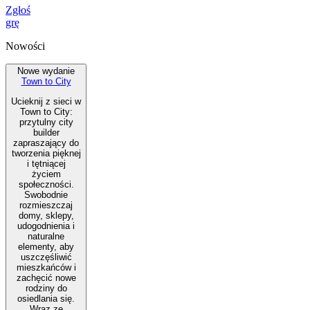
Zgłoś
grę
Nowości
Nowe wydanie
Town to City
Ucieknij z sieci w
Town to City:
przytulny city
builder
zapraszający do
tworzenia pięknej
i tętniącej
życiem
społeczności.
Swobodnie
rozmieszczaj
domy, sklepy,
udogodnienia i
naturalne
elementy, aby
uszczęśliwić
mieszkańców i
zachęcić nowe
rodziny do
osiedlania się.
Wraz ze