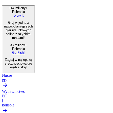
144 miliony+
Pobrania
Draw It
Graj w jedną z
najpopularniejszych
gier rysunkowych
online z szybkimi
rundami!
33 miliony+
Pobrania
Go Fish!
Zagraj w najlepszą
zręcznościową grę
wędkarską!
Nasze
gry
Wydawnictwo
PC
i
konsole