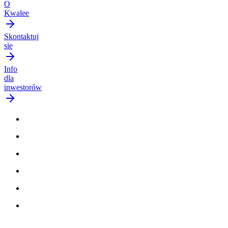
O
Kwalee
Skontaktuj
się
Info
dla
inwestorów