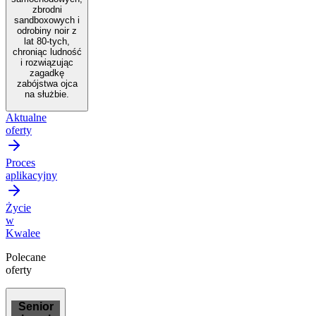
zbrodni
sandboxowych i
odrobiny noir z
lat 80-tych,
chroniąc ludność
i rozwiązując
zagadkę
zabójstwa ojca
na służbie.
Aktualne
oferty
Proces
aplikacyjny
Życie
w
Kwalee
Polecane
oferty
Senior