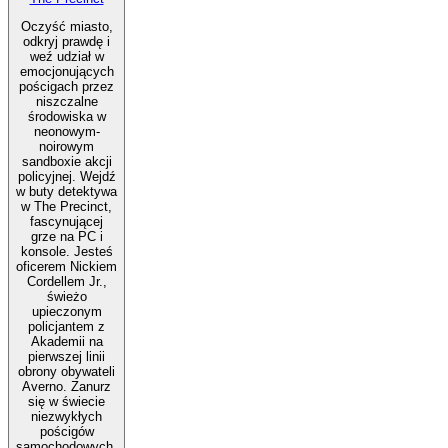
Oczyść miasto,
odkryj prawdę i
weź udział w
emocjonujących
pościgach przez
niszczalne
środowiska w
neonowym-
noirowym
sandboxie akcji
policyjnej. Wejdź
w buty detektywa
w The Precinct,
fascynującej
grze na PC i
konsole. Jesteś
oficerem Nickiem
Cordellem Jr.,
świeżo
upieczonym
policjantem z
Akademii na
pierwszej linii
obrony obywateli
Averno. Zanurz
się w świecie
niezwykłych
pościgów
samochodowych,