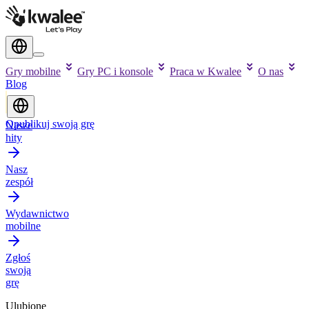
Gry mobilne
Gry PC i konsole
Praca w Kwalee
O nas
Blog
Opublikuj swoją grę
Nasze
hity
Nasz
zespół
Wydawnictwo
mobilne
Zgłoś
swoją
grę
Ulubione