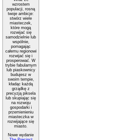
wzrostem
populacji, rosną
twoje ambicje:
stwórz wiele
miasteczek,
które mogą
rozwijać się
samodzielnie lub
wspólnie,
pomagając
całemu regionowi
rozwijać się i
prosperować. W
trybie fabularnym
lub piaskownicy
budujesz w
swoim tempie,
kładąc każdą
grządkę z
precyzją piksela
lub skupiając się
na rozwoju
gospodarki i
przemienieniu
miasteczka w
rozwijające się
miasto.
Nowe wydanie
The Precinct