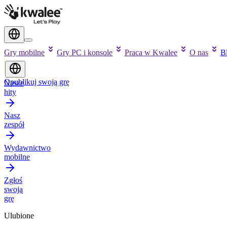
Gry mobilne
Gry PC i konsole
Praca w Kwalee
O nas
B
Opublikuj swoją grę
Nasze
hity
Nasz
zespół
Wydawnictwo
mobilne
Zgłoś
swoją
grę
Ulubione