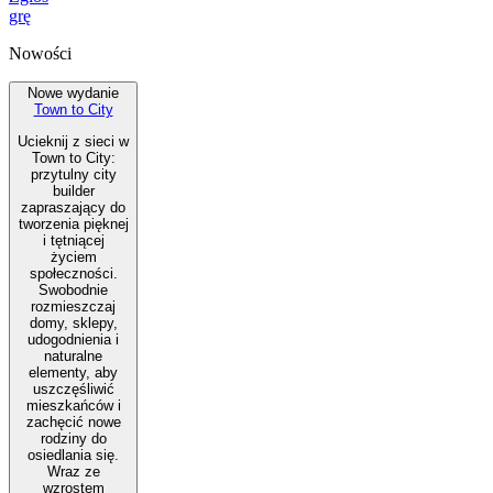
grę
Nowości
Nowe wydanie
Town to City
Ucieknij z sieci w
Town to City:
przytulny city
builder
zapraszający do
tworzenia pięknej
i tętniącej
życiem
społeczności.
Swobodnie
rozmieszczaj
domy, sklepy,
udogodnienia i
naturalne
elementy, aby
uszczęśliwić
mieszkańców i
zachęcić nowe
rodziny do
osiedlania się.
Wraz ze
wzrostem