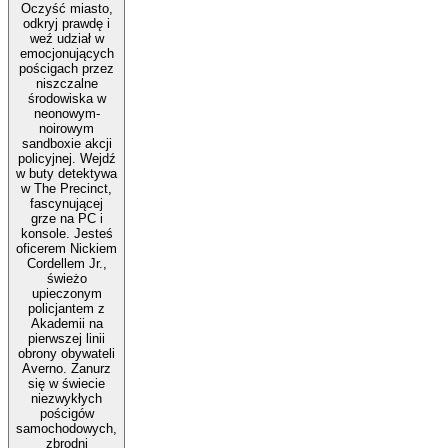
Oczyść miasto,
odkryj prawdę i
weź udział w
emocjonujących
pościgach przez
niszczalne
środowiska w
neonowym-
noirowym
sandboxie akcji
policyjnej. Wejdź
w buty detektywa
w The Precinct,
fascynującej
grze na PC i
konsole. Jesteś
oficerem Nickiem
Cordellem Jr.,
świeżo
upieczonym
policjantem z
Akademii na
pierwszej linii
obrony obywateli
Averno. Zanurz
się w świecie
niezwykłych
pościgów
samochodowych,
zbrodni