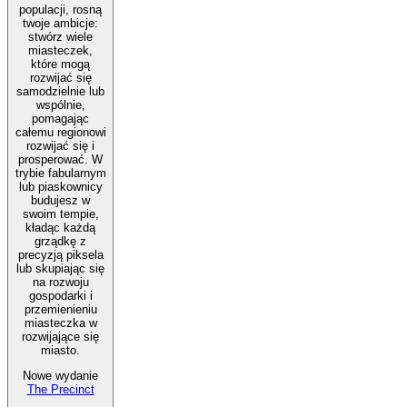
populacji, rosną
twoje ambicje:
stwórz wiele
miasteczek,
które mogą
rozwijać się
samodzielnie lub
wspólnie,
pomagając
całemu regionowi
rozwijać się i
prosperować. W
trybie fabularnym
lub piaskownicy
budujesz w
swoim tempie,
kładąc każdą
grządkę z
precyzją piksela
lub skupiając się
na rozwoju
gospodarki i
przemienieniu
miasteczka w
rozwijające się
miasto.
Nowe wydanie
The Precinct