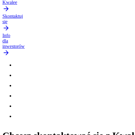
Kwalee
Skontaktuj
się
Info
dla
inwestorów