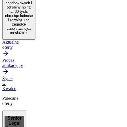
sandboxowych i
odrobiny noir z
lat 80-tych,
chroniąc ludność
i rozwiązując
zagadkę
zabójstwa ojca
na służbie.
Aktualne
oferty
Proces
aplikacyjny
Życie
w
Kwalee
Polecane
oferty
Senior
Legal