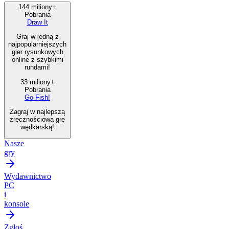
144 miliony+
Pobrania
Draw It
Graj w jedną z
najpopularniejszych
gier rysunkowych
online z szybkimi
rundami!
33 miliony+
Pobrania
Go Fish!
Zagraj w najlepszą
zręcznościową grę
wędkarską!
Nasze
gry
Wydawnictwo
PC
i
konsole
Zgłoś