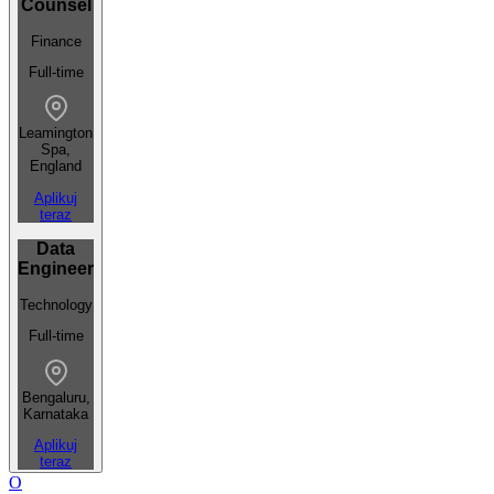
Counsel
Finance
Full-time
Leamington
Spa,
England
Aplikuj
teraz
Data
Engineer
Technology
Full-time
Bengaluru,
Karnataka
Aplikuj
teraz
O