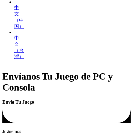
中
文
（中
国）
中
文
（台
灣）
Envíanos Tu Juego de PC y
Consola
Envía Tu Juego
Juguemos