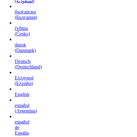
السعودية)
български
(България)
čeština
(Česko)
dansk
(Danmark)
Deutsch
(Deutschland)
Ελληνικά
(Ελλάδα)
English
español
(Argentina)
español
de
España