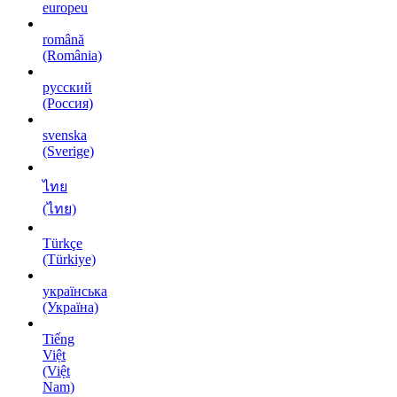
europeu
română
(România)
русский
(Россия)
svenska
(Sverige)
ไทย
(ไทย)
Türkçe
(Türkiye)
українська
(Україна)
Tiếng
Việt
(Việt
Nam)