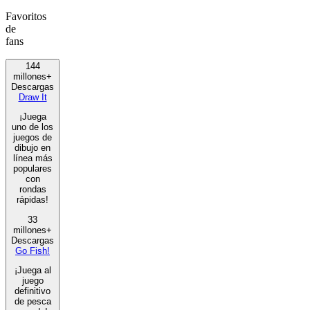
Favoritos
de
fans
144
millones+
Descargas
Draw It
¡Juega
uno de los
juegos de
dibujo en
línea más
populares
con
rondas
rápidas!
33
millones+
Descargas
Go Fish!
¡Juega al
juego
definitivo
de pesca