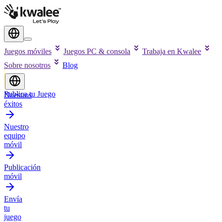
Juegos móviles
Juegos PC & consola
Trabaja en Kwalee
Sobre nosotros
Blog
Publica tu Juego
Nuestros
éxitos
Nuestro
equipo
móvil
Publicación
móvil
Envía
tu
juego