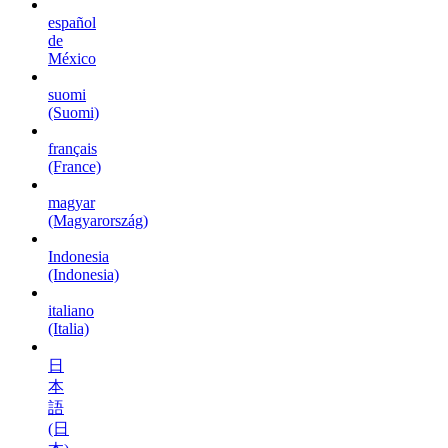
español
de
México
suomi
(Suomi)
français
(France)
magyar
(Magyarország)
Indonesia
(Indonesia)
italiano
(Italia)
日
本
語
(日