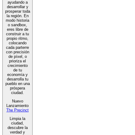
ayudando a
desarrollar y
prosperar toda
la región. En
modo historia
o sandbox,
eres libre de
construir a tu
propio ritmo,
colocando
cada parterre
con precisión
de píxel, o
prioriza el
crecimiento
de tu
economía y
desarrolla tu
pueblo en una
próspera
ciudad.
Nuevo
Lanzamiento
The Precinct
Limpia la
ciudad,
descubre la
verdad y