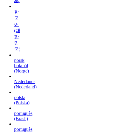
本)
한
국
어
(대
한
민
국)
norsk
bokmål
(Norge)
Nederlands
(Nederland)
polski
(Polska)
português
(Brasil)
português