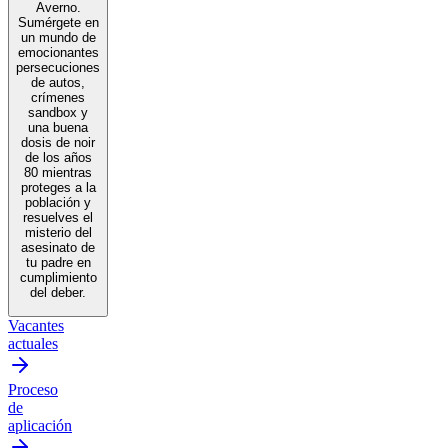
Averno.
Sumérgete en
un mundo de
emocionantes
persecuciones
de autos,
crímenes
sandbox y
una buena
dosis de noir
de los años
80 mientras
proteges a la
población y
resuelves el
misterio del
asesinato de
tu padre en
cumplimiento
del deber.
Vacantes
actuales
Proceso
de
aplicación