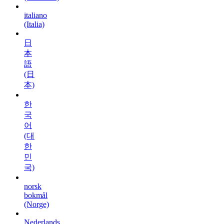
italiano
(Italia)
日
本
語
(日
本)
한
국
어
(대
한
민
국)
norsk
bokmål
(Norge)
Nederlands