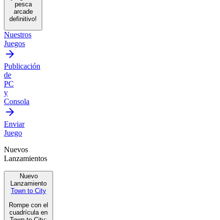
pesca
arcade
definitivo!
Nuestros
Juegos
Publicación
de
PC
y
Consola
Enviar
Juego
Nuevos
Lanzamientos
Nuevo
Lanzamiento
Town to City
Rompe con el
cuadrícula en
Town to City: