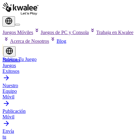
Juegos Móviles
Juegos de PC y Consola
Trabaja en Kwalee
Acerca de Nosotros
Blog
Publica Tu Juego
Nuestros
Juegos
Exitosos
Nuestro
Equipo
Móvil
Publicación
Móvil
Envía
tu