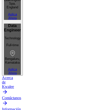
Spa,
England
Aplica
Ahora
Data
Engineer
Technology
Full-time
Bengaluru,
Karnataka
Aplica
Ahora
Acerca
de
Kwalee
Contáctanos
Información