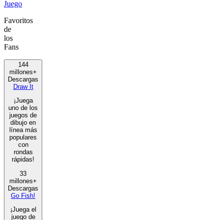
Juego
Favoritos
de
los
Fans
144
millones+
Descargas
Draw It
¡Juega
uno de los
juegos de
dibujo en
línea más
populares
con
rondas
rápidas!
33
millones+
Descargas
Go Fish!
¡Juega el
juego de