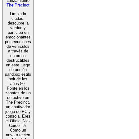
Lanzamiento
The Precinct
Limpia la
ciudad,
descubre la
verdad y
participa en
emocionantes
persecuciones
de vehículos
a través de
entornos
destructibles
en este juego
de acción
sandbox estilo
noir de los
años 80.
Ponte en los
zapatos de un
detective en
The Precinct,
un cautivador
juego de PC y
consola. Eres
el Oficial Nick
Cordell Jr.
Como un
novato recién