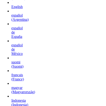
English
español
(Argentina)
español
de
España
español
de
México
suomi
(Suomi)
français
(France)
magyar
(Magyarország)
Indonesia
(Indonesia)