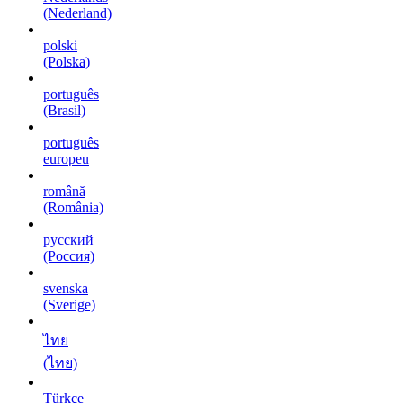
(Nederland)
polski
(Polska)
português
(Brasil)
português
europeu
română
(România)
русский
(Россия)
svenska
(Sverige)
ไทย
(ไทย)
Türkçe