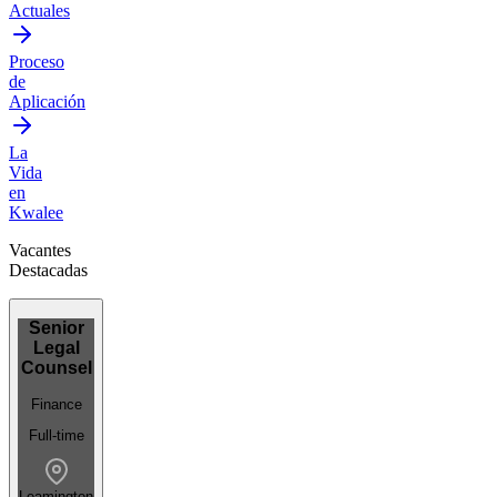
Actuales
Proceso
de
Aplicación
La
Vida
en
Kwalee
Vacantes
Destacadas
Senior
Legal
Counsel
Finance
Full-time
Leamington