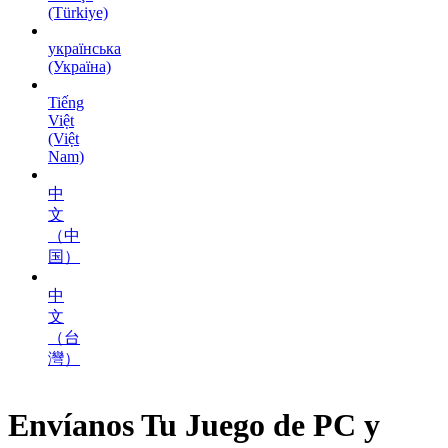
(Türkiye)
українська
(Україна)
Tiếng
Việt
(Việt
Nam)
中
文
（中
国）
中
文
（台
灣）
Envíanos Tu Juego de PC y