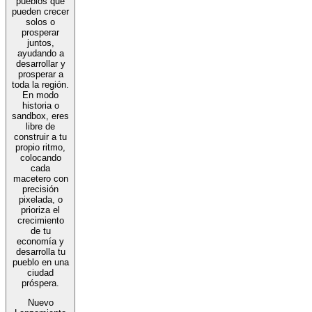
pueblos que
pueden crecer
solos o
prosperar
juntos,
ayudando a
desarrollar y
prosperar a
toda la región.
En modo
historia o
sandbox, eres
libre de
construir a tu
propio ritmo,
colocando
cada
macetero con
precisión
pixelada, o
prioriza el
crecimiento
de tu
economía y
desarrolla tu
pueblo en una
ciudad
próspera.
Nuevo