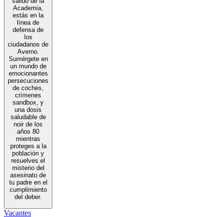
salido de la
Academia,
estás en la
línea de
defensa de
los
ciudadanos de
Averno.
Sumérgete en
un mundo de
emocionantes
persecuciones
de coches,
crímenes
sandbox, y
una dosis
saludable de
noir de los
años 80
mientras
proteges a la
población y
resuelves el
misterio del
asesinato de
tu padre en el
cumplimiento
del deber.
Vacantes