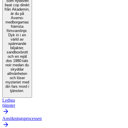
Som nybliven
beat cop direkt
från Akademin,
är du på
Averno-
medborgarnas
främsta
försvarslinje.
Dyk in i en
värld av
spännande
biljakter,
sandboxbrott
och en rejäl
dos 1980-tals
noir medan du
skyddar
allmänheten
och löser
mysteriet med
din fars mord i
tjänsten.
Lediga
tjänster
Ansökningsprocessen