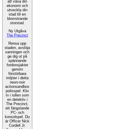
att växa din
ekonomi och
utveckla din
stad till en
blomstrande
storstad.
Ny Utgåva
The Precinct
Rensa upp
staden, avslöja
sanningen och
ge dig ut på
spännande
fordonsjakter
genom
förstörbara
miljöer i detta
neon-noir
actionsandbox
polisspel. Kliv
in i rollen som
en detektiv i
The Precinct,
ett fängslande
PC- och
konsolspel. Du
är Officer Nick
Cordell Jr.