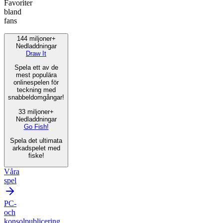
Favoriter
bland
fans
144 miljoner+
Nedladdningar
Draw It
Spela ett av de
mest populära
onlinespelen för
teckning med
snabbeldomgångar!
33 miljoner+
Nedladdningar
Go Fish!
Spela det ultimata
arkadspelet med
fiske!
Våra
spel
PC-
och
konsolpublicering