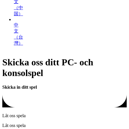
文
（中
国）
中
文
（台
灣）
Skicka oss ditt PC- och
konsolspel
Skicka in ditt spel
Låt oss spela
Låt oss spela