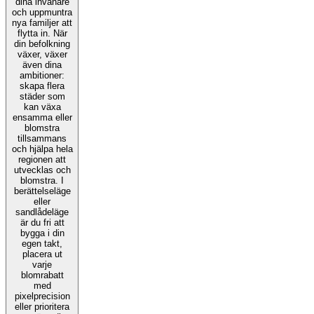
dina invånare
och uppmuntra
nya familjer att
flytta in. När
din befolkning
växer, växer
även dina
ambitioner:
skapa flera
städer som
kan växa
ensamma eller
blomstra
tillsammans
och hjälpa hela
regionen att
utvecklas och
blomstra. I
berättelseläge
eller
sandlådeläge
är du fri att
bygga i din
egen takt,
placera ut
varje
blomrabatt
med
pixelprecision
eller prioritera