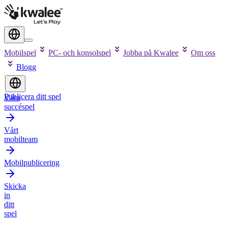
Mobilspel
PC- och konsolspel
Jobba på Kwalee
Om oss
Blogg
Publicera ditt spel
Våra
succéspel
Vårt
mobilteam
Mobilpublicering
Skicka
in
ditt
spel