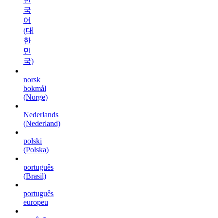
국
어
(대
한
민
국)
norsk
bokmål
(Norge)
Nederlands
(Nederland)
polski
(Polska)
português
(Brasil)
português
europeu