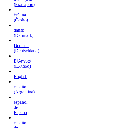
(България)
čeština
(Česko)
dansk
(Danmark)
Deutsch
(Deutschland)
Ελληνικά
(Ελλάδα)
English
español
(Argentina)
español
de
España
español
de