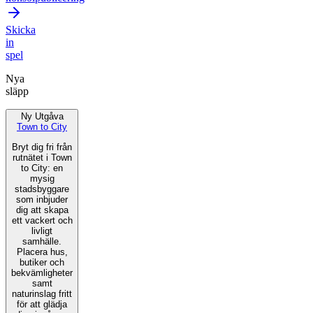
Skicka
in
spel
Nya
släpp
Ny Utgåva
Town to City
Bryt dig fri från
rutnätet i Town
to City: en
mysig
stadsbyggare
som inbjuder
dig att skapa
ett vackert och
livligt
samhälle.
Placera hus,
butiker och
bekvämligheter
samt
naturinslag fritt
för att glädja