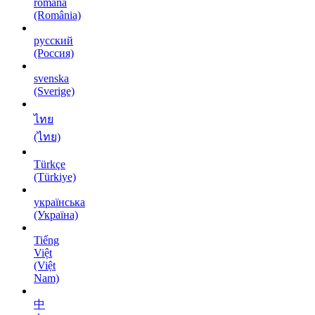
română
(România)
русский
(Россия)
svenska
(Sverige)
ไทย
(ไทย)
Türkçe
(Türkiye)
українська
(Україна)
Tiếng
Việt
(Việt
Nam)
中