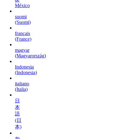
México
suomi
(Suomi)
français
(France)
magyar
(Magyarország)
Indonesia
(Indonesia)
italiano
(Italia)
日
本
語
(日
本)
한