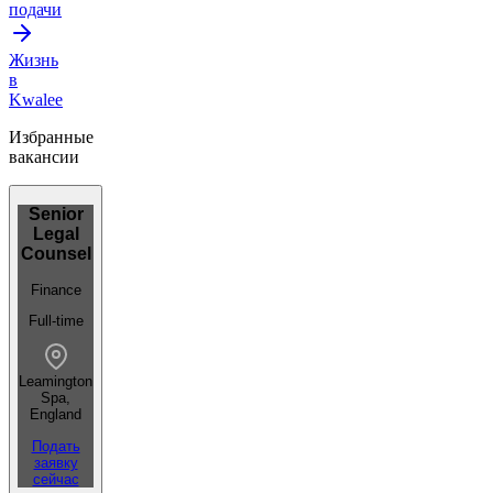
подачи
Жизнь
в
Kwalee
Избранные
вакансии
Senior
Legal
Counsel
Finance
Full-time
Leamington
Spa,
England
Подать
заявку
сейчас