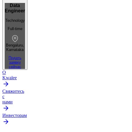
Data
Engineer
Technology
Full-time
Bengaluru,
Karnataka
Подать
заявку
сейчас
О
Kwalee
Свяжитесь
с
нами
Инвесторам