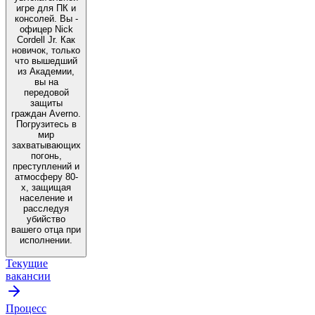
игре для ПК и
консолей. Вы -
офицер Nick
Cordell Jr. Как
новичок, только
что вышедший
из Академии,
вы на
передовой
защиты
граждан Averno.
Погрузитесь в
мир
захватывающих
погонь,
преступлений и
атмосферу 80-
х, защищая
население и
расследуя
убийство
вашего отца при
исполнении.
Текущие
вакансии
Процесс