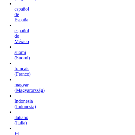
español
de
España
español
de
México
suomi
(Suomi)
français
(France)
magyar
(Magyarország)
Indonesia
(Indonesia)
italiano
(Italia)
日