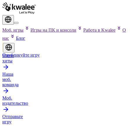
Моб. игры
Игры на ПК и консоли
Работа в Kwalee
О
нас
Блог
Опубликуйте игру
Наши
хиты
Наша
моб.
команда
Моб.
издательство
Отправьте
игру