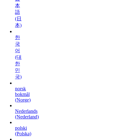
本
語
(日
本)
한
국
어
(대
한
민
국)
norsk
bokmål
(Norge)
Nederlands
(Nederland)
polski
(Polska)