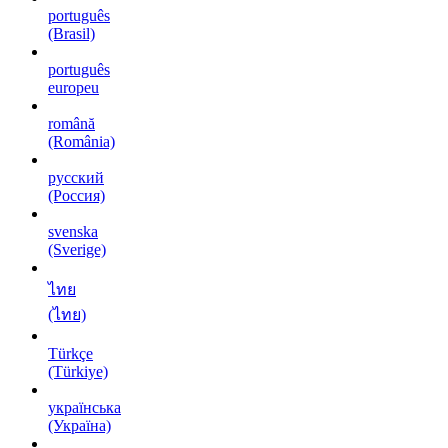
português
(Brasil)
português
europeu
română
(România)
русский
(Россия)
svenska
(Sverige)
ไทย
(ไทย)
Türkçe
(Türkiye)
українська
(Україна)