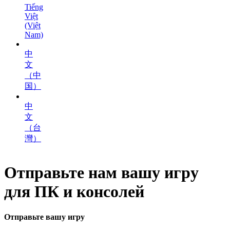
Tiếng
Việt
(Việt
Nam)
中
文
（中
国）
中
文
（台
灣）
Отправьте нам вашу игру
для ПК и консолей
Отправьте вашу игру