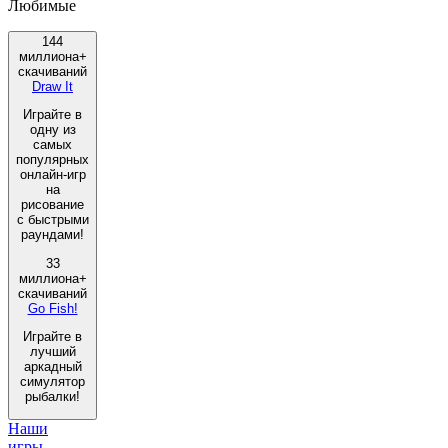
Любимые
144
миллиона+
скачиваний
Draw It
Играйте в
одну из
самых
популярных
онлайн-игр
на
рисование
с быстрыми
раундами!
33
миллиона+
скачиваний
Go Fish!
Играйте в
лучший
аркадный
симулятор
рыбалки!
Наши
игры