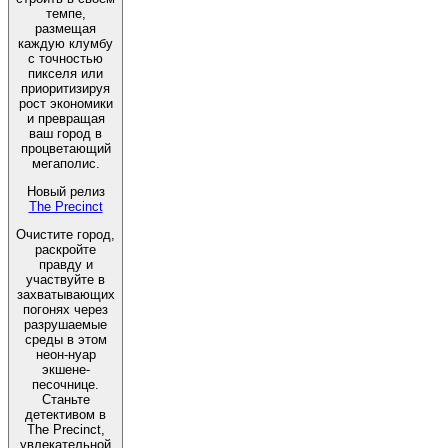
темпе,
размещая
каждую клумбу
с точностью
пикселя или
приоритизируя
рост экономики
и превращая
ваш город в
процветающий
мегаполис.
Новый релиз
The Precinct
Очистите город,
раскройте
правду и
участвуйте в
захватывающих
погонях через
разрушаемые
среды в этом
неон-нуар
экшене-
песочнице.
Станьте
детективом в
The Precinct,
увлекательной