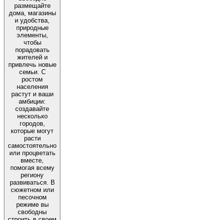
размещайте
дома, магазины
и удобства,
природные
элементы,
чтобы
порадовать
жителей и
привлечь новые
семьи. С
ростом
населения
растут и ваши
амбиции:
создавайте
несколько
городов,
которые могут
расти
самостоятельно
или процветать
вместе,
помогая всему
региону
развиваться. В
сюжетном или
песочном
режиме вы
свободны
строить в своем