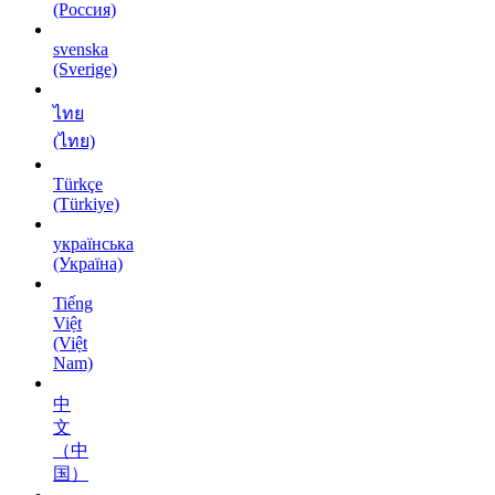
(Россия)
svenska
(Sverige)
ไทย
(ไทย)
Türkçe
(Türkiye)
українська
(Україна)
Tiếng
Việt
(Việt
Nam)
中
文
（中
国）