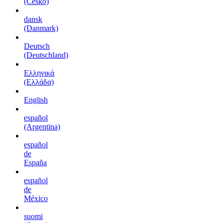
(Česko)
dansk
(Danmark)
Deutsch
(Deutschland)
Ελληνικά
(Ελλάδα)
English
español
(Argentina)
español
de
España
español
de
México
suomi