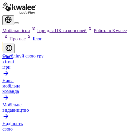
Мобільні ігри
Ігри для ПК та консолей
Робота в Kwalee
Про нас
Блог
Опублікуй свою гру
Наші
хітові
ігри
Наша
мобільна
команда
Мобільне
видавництво
Надішліть
свою