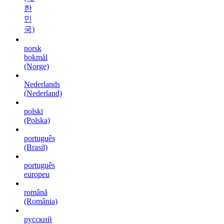
한
민
국)
norsk
bokmål
(Norge)
Nederlands
(Nederland)
polski
(Polska)
português
(Brasil)
português
europeu
română
(România)
русский