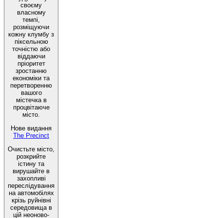
своєму
власному
темпі,
розміщуючи
кожну клумбу з
піксельною
точністю або
віддаючи
пріоритет
зростанню
економіки та
перетворенню
вашого
містечка в
процвітаюче
місто.
Нове видання
The Precinct
Очистьте місто,
розкрийте
істину та
вирушайте в
захопливі
переслідування
на автомобілях
крізь руйнівні
середовища в
цій неоново-