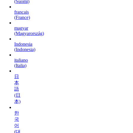
(Suomi)
français
(France)
magyar
(Magyarország)
Indonesia
(Indonesia)
italiano
(Italia)
日
本
語
(日
本)
한
국
어
(대