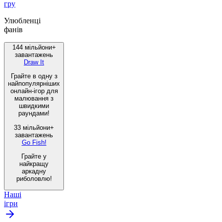
гру
Улюбленці
фанів
144 мільйони+
завантажень
Draw It
Грайте в одну з
найпопулярніших
онлайн-ігор для
малювання з
швидкими
раундами!
33 мільйони+
завантажень
Go Fish!
Грайте у
найкращу
аркадну
риболовлю!
Наші
ігри