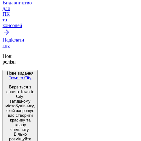
Видавництво
для
ПК
та
консолей
Надіслати
гру
Нові
релізи
Нове видання
Town to City
Вирвіться з
сітки в Town to
City:
затишному
містобудівнику,
який запрошує
вас створити
красиву та
жваву
спільноту.
Вільно
розміщуйте