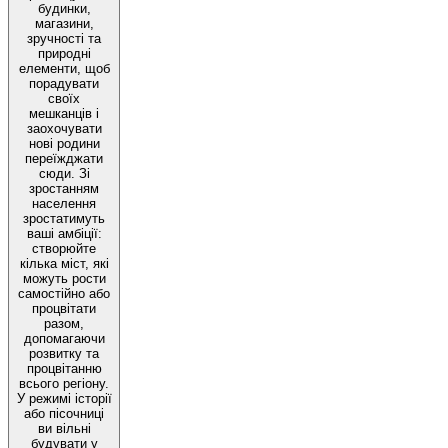
будинки,
магазини,
зручності та
природні
елементи, щоб
порадувати
своїх
мешканців і
заохочувати
нові родини
переїжджати
сюди. Зі
зростанням
населення
зростатимуть
ваші амбіції:
створюйте
кілька міст, які
можуть рости
самостійно або
процвітати
разом,
допомагаючи
розвитку та
процвітанню
всього регіону.
У режимі історії
або пісочниці
ви вільні
будувати у