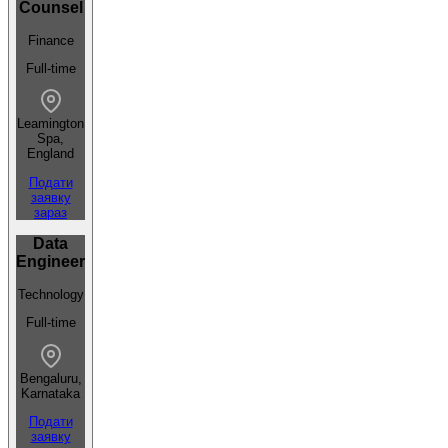
Counsel
Finance
Full-time
Leamington
Spa,
England
Подати
заявку
зараз
Data
Engineer
Technology
Full-time
Bengaluru,
Karnataka
Подати
заявку