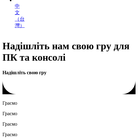
中
文
（台
灣）
Надішліть нам свою гру для
ПК та консолі
Надішліть свою гру
Граємо
Граємо
Граємо
Граємо