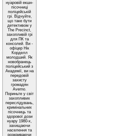
нуаровій екшн-
пісочниці
поліцейській
грі. Відчуйте,
що таке бути
детективом у
The Precinct,
захопливій грі
для ПК та
консолей. Ви -
офіцер Нік
Корделл
молодший. Як
новобранець
поліцейський з
Академії, ви на
передовій
захисту
громадян
Averno.
Пориньте у світ
захопливих
переслідувань,
кримінальних
пісочниць та
здорової дози
нуару 1980-х,
захищаючи
населення та
розкриваючи