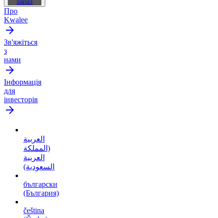
зараз
Про
Kwalee
Зв'яжіться
з
нами
Інформація
для
інвесторів
العربية
(المملكة
العربية
السعودية)
български
(България)
čeština