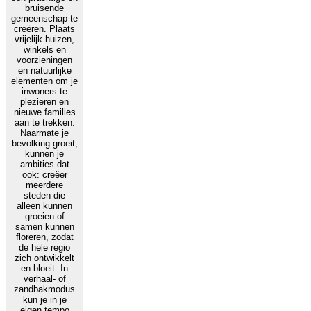
bruisende
gemeenschap te
creëren. Plaats
vrijelijk huizen,
winkels en
voorzieningen
en natuurlijke
elementen om je
inwoners te
plezieren en
nieuwe families
aan te trekken.
Naarmate je
bevolking groeit,
kunnen je
ambities dat
ook: creëer
meerdere
steden die
alleen kunnen
groeien of
samen kunnen
floreren, zodat
de hele regio
zich ontwikkelt
en bloeit. In
verhaal- of
zandbakmodus
kun je in je
eigen tempo