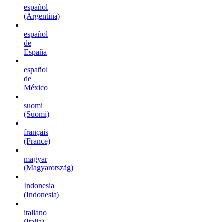
español
(Argentina)
español
de
España
español
de
México
suomi
(Suomi)
français
(France)
magyar
(Magyarország)
Indonesia
(Indonesia)
italiano
(Italia)