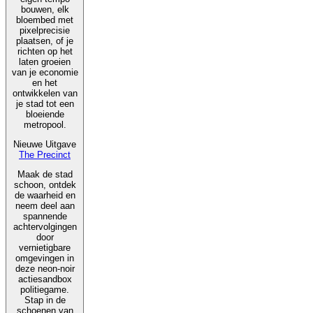
bouwen, elk
bloembed met
pixelprecisie
plaatsen, of je
richten op het
laten groeien
van je economie
en het
ontwikkelen van
je stad tot een
bloeiende
metropool.
Nieuwe Uitgave
The Precinct
Maak de stad
schoon, ontdek
de waarheid en
neem deel aan
spannende
achtervolgingen
door
vernietigbare
omgevingen in
deze neon-noir
actiesandbox
politiegame.
Stap in de
schoenen van