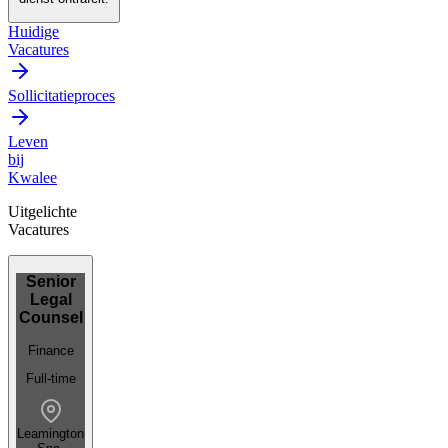
Huidige
Vacatures
Sollicitatieproces
Leven
bij
Kwalee
Uitgelichte
Vacatures
Senior
Legal
Counsel
Finance
Full-time
Leamington