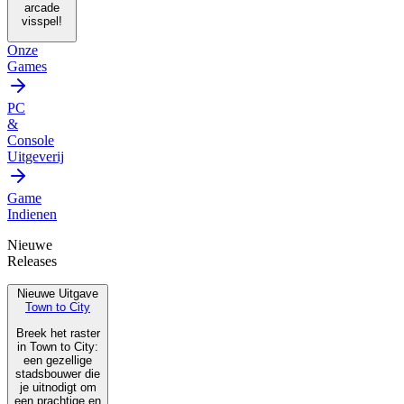
arcade
visspel!
Onze
Games
PC
&
Console
Uitgeverij
Game
Indienen
Nieuwe
Releases
Nieuwe Uitgave
Town to City
Breek het raster
in Town to City:
een gezellige
stadsbouwer die
je uitnodigt om
een prachtige en