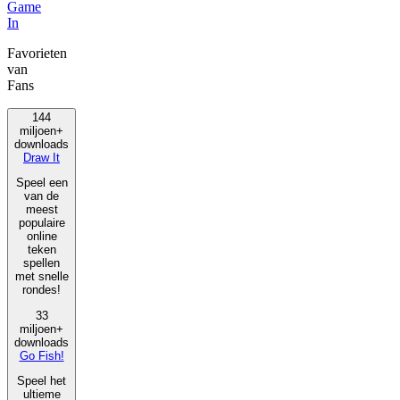
Game
In
Favorieten
van
Fans
144
miljoen+
downloads
Draw It
Speel een
van de
meest
populaire
online
teken
spellen
met snelle
rondes!
33
miljoen+
downloads
Go Fish!
Speel het
ultieme