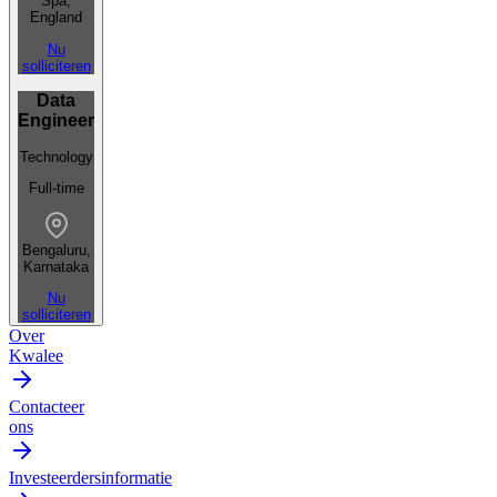
Spa,
England
Nu
solliciteren
Data
Engineer
Technology
Full-time
Bengaluru,
Karnataka
Nu
solliciteren
Over
Kwalee
Contacteer
ons
Investeerdersinformatie