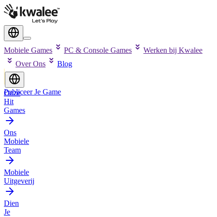
Mobiele Games
PC & Console Games
Werken bij Kwalee
Over Ons
Blog
Publiceer Je Game
Onze
Hit
Games
Ons
Mobiele
Team
Mobiele
Uitgeverij
Dien
Je