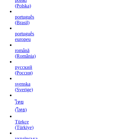
polski
(Polska)
português
(Brasil)
português
europeu
română
(România)
русский
(Россия)
svenska
(Sverige)
ไทย
(ไทย)
Türkçe
(Türkiye)
українська