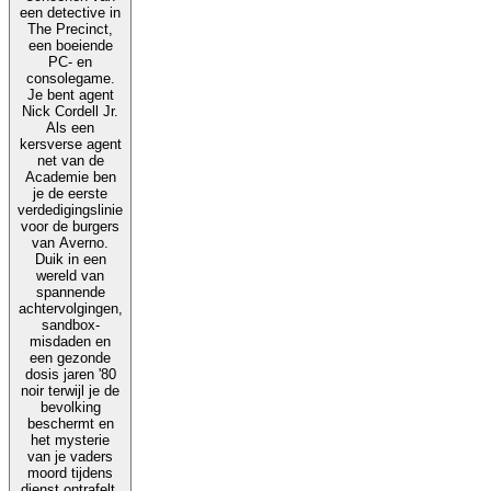
een detective in
The Precinct,
een boeiende
PC- en
consolegame.
Je bent agent
Nick Cordell Jr.
Als een
kersverse agent
net van de
Academie ben
je de eerste
verdedigingslinie
voor de burgers
van Averno.
Duik in een
wereld van
spannende
achtervolgingen,
sandbox-
misdaden en
een gezonde
dosis jaren '80
noir terwijl je de
bevolking
beschermt en
het mysterie
van je vaders
moord tijdens
dienst ontrafelt.