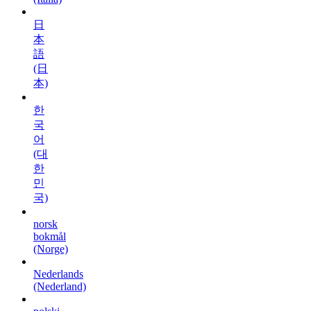
日
本
語
(日
本)
한
국
어
(대
한
민
국)
norsk
bokmål
(Norge)
Nederlands
(Nederland)