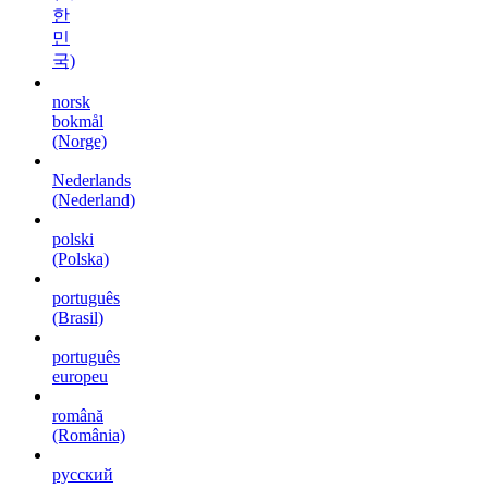
한
민
국)
norsk
bokmål
(Norge)
Nederlands
(Nederland)
polski
(Polska)
português
(Brasil)
português
europeu
română
(România)
русский