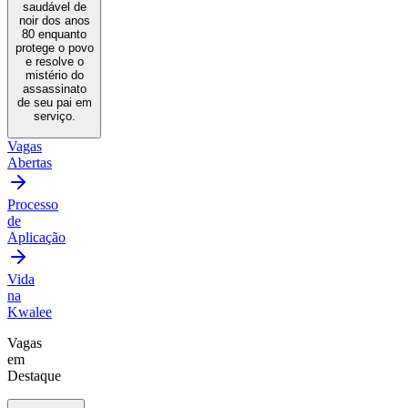
saudável de
noir dos anos
80 enquanto
protege o povo
e resolve o
mistério do
assassinato
de seu pai em
serviço.
Vagas
Abertas
Processo
de
Aplicação
Vida
na
Kwalee
Vagas
em
Destaque