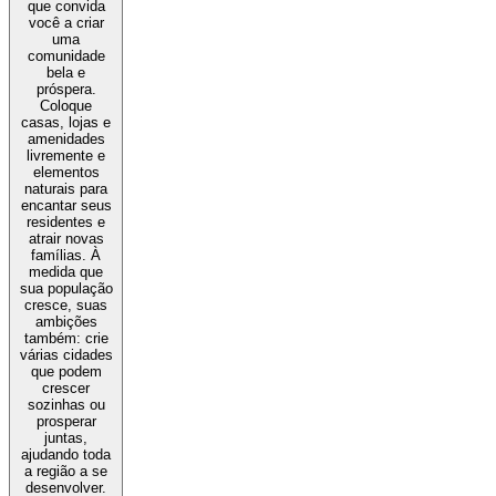
que convida
você a criar
uma
comunidade
bela e
próspera.
Coloque
casas, lojas e
amenidades
livremente e
elementos
naturais para
encantar seus
residentes e
atrair novas
famílias. À
medida que
sua população
cresce, suas
ambições
também: crie
várias cidades
que podem
crescer
sozinhas ou
prosperar
juntas,
ajudando toda
a região a se
desenvolver.