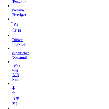
(Россия)
svenska
(Sverige)
ไทย
(ไทย)
Türkçe
(Türkiye)
українська
(Україна)
Tiếng
Việt
(Việt
Nam)
中
文
（中
国）