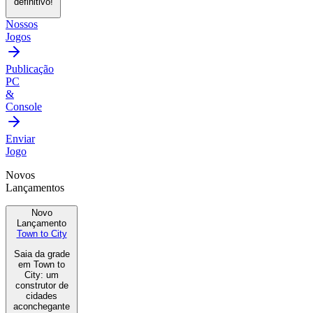
definitivo!
Nossos
Jogos
Publicação
PC
&
Console
Enviar
Jogo
Novos
Lançamentos
Novo
Lançamento
Town to City
Saia da grade
em Town to
City: um
construtor de
cidades
aconchegante