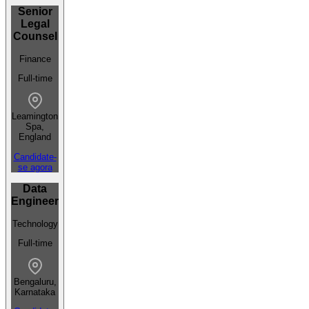
Senior
Legal
Counsel
Finance
Full-time
Leamington
Spa,
England
Candidate-
se agora
Data
Engineer
Technology
Full-time
Bengaluru,
Karnataka