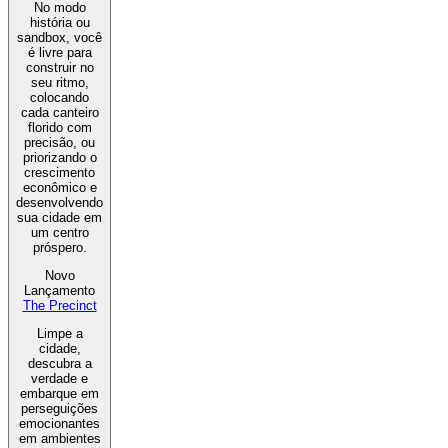
No modo
história ou
sandbox, você
é livre para
construir no
seu ritmo,
colocando
cada canteiro
florido com
precisão, ou
priorizando o
crescimento
econômico e
desenvolvendo
sua cidade em
um centro
próspero.
Novo
Lançamento
The Precinct
Limpe a
cidade,
descubra a
verdade e
embarque em
perseguições
emocionantes
em ambientes