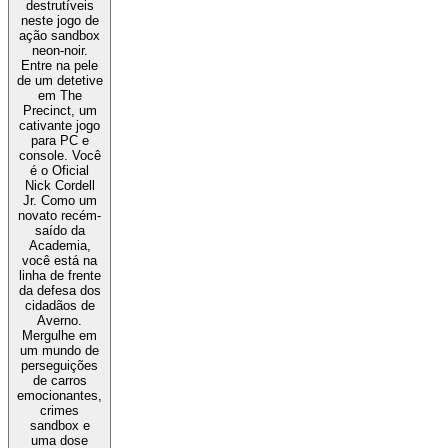
destrutíveis
neste jogo de
ação sandbox
neon-noir.
Entre na pele
de um detetive
em The
Precinct, um
cativante jogo
para PC e
console. Você
é o Oficial
Nick Cordell
Jr. Como um
novato recém-
saído da
Academia,
você está na
linha de frente
da defesa dos
cidadãos de
Averno.
Mergulhe em
um mundo de
perseguições
de carros
emocionantes,
crimes
sandbox e
uma dose