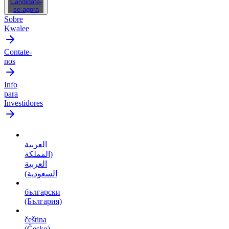
Candidate-
se agora
Sobre
Kwalee
Contate-
nos
Info
para
Investidores
العربية
(المملكة
العربية
السعودية)
български
(България)
čeština
(Česko)