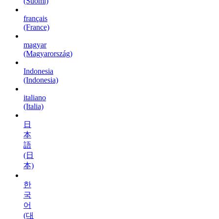
(Suomi)
français
(France)
magyar
(Magyarország)
Indonesia
(Indonesia)
italiano
(Italia)
日
本
語
(日
本)
한
국
어
(대