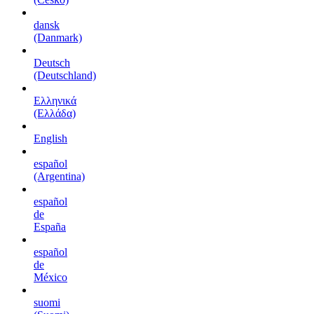
dansk
(Danmark)
Deutsch
(Deutschland)
Ελληνικά
(Ελλάδα)
English
español
(Argentina)
español
de
España
español
de
México
suomi