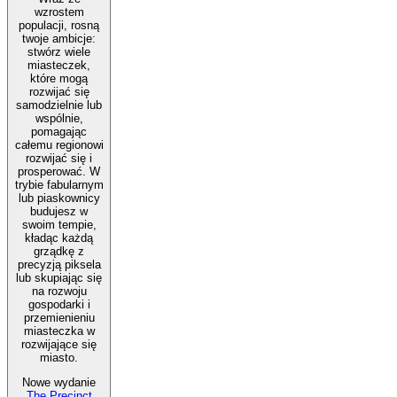
wzrostem
populacji, rosną
twoje ambicje:
stwórz wiele
miasteczek,
które mogą
rozwijać się
samodzielnie lub
wspólnie,
pomagając
całemu regionowi
rozwijać się i
prosperować. W
trybie fabularnym
lub piaskownicy
budujesz w
swoim tempie,
kładąc każdą
grządkę z
precyzją piksela
lub skupiając się
na rozwoju
gospodarki i
przemienieniu
miasteczka w
rozwijające się
miasto.
Nowe wydanie
The Precinct