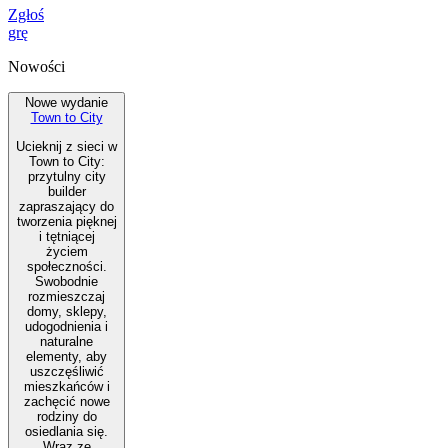
Zgłoś
grę
Nowości
Nowe wydanie
Town to City
Ucieknij z sieci w
Town to City:
przytulny city
builder
zapraszający do
tworzenia pięknej
i tętniącej
życiem
społeczności.
Swobodnie
rozmieszczaj
domy, sklepy,
udogodnienia i
naturalne
elementy, aby
uszczęśliwić
mieszkańców i
zachęcić nowe
rodziny do
osiedlania się.
Wraz ze