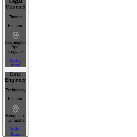
Legal
Counsel
Finance
Full-time
Leamington
Spa,
England
Aplikuj
teraz
Data
Engineer
Technology
Full-time
Bengaluru,
Karnataka
Aplikuj
teraz