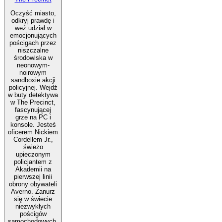
Oczyść miasto,
odkryj prawdę i
weź udział w
emocjonujących
pościgach przez
niszczalne
środowiska w
neonowym-
noirowym
sandboxie akcji
policyjnej. Wejdź
w buty detektywa
w The Precinct,
fascynującej
grze na PC i
konsole. Jesteś
oficerem Nickiem
Cordellem Jr.,
świeżo
upieczonym
policjantem z
Akademii na
pierwszej linii
obrony obywateli
Averno. Zanurz
się w świecie
niezwykłych
pościgów
samochodowych,