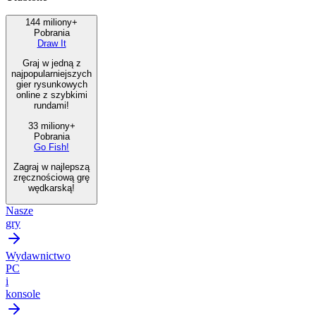
144 miliony+
Pobrania
Draw It
Graj w jedną z
najpopularniejszych
gier rysunkowych
online z szybkimi
rundami!
33 miliony+
Pobrania
Go Fish!
Zagraj w najlepszą
zręcznościową grę
wędkarską!
Nasze
gry
Wydawnictwo
PC
i
konsole