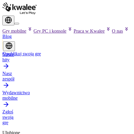
Gry mobilne
Gry PC i konsole
Praca w Kwalee
O nas
Blog
Opublikuj swoją grę
Nasze
hity
Nasz
zespół
Wydawnictwo
mobilne
Zgłoś
swoją
grę
Ulubione