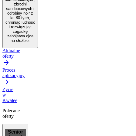
zbrodni
sandboxowych i
odrobiny noir z
lat 80-tych,
chroniąc ludność
i rozwiązując
zagadkę
zabójstwa ojca
na służbie.
Aktualne
oferty
Proces
aplikacyjny
Życie
w
Kwalee
Polecane
oferty
Senior