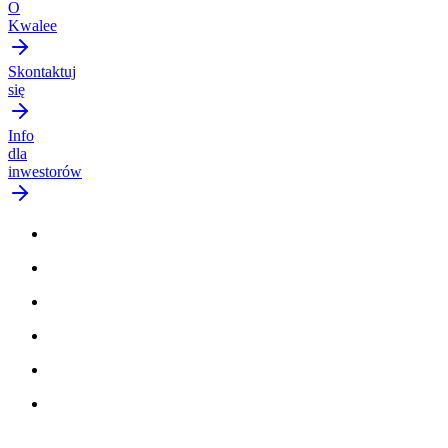
O
Kwalee
Skontaktuj
się
Info
dla
inwestorów