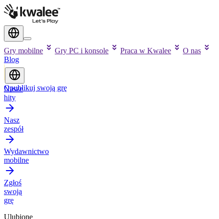
Gry mobilne
Gry PC i konsole
Praca w Kwalee
O nas
Blog
Opublikuj swoją grę
Nasze
hity
Nasz
zespół
Wydawnictwo
mobilne
Zgłoś
swoją
grę
Ulubione