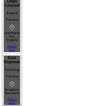
Legal
Counsel
Finance
Full-time
Leamington
Spa,
England
Aplikuj
teraz
Data
Engineer
Technology
Full-time
Bengaluru,
Karnataka
Aplikuj
teraz