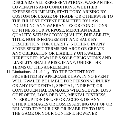
DISCLAIMS ALL REPRESENTATIONS, WARRANTIES,
COVENANTS AND CONDITIONS, WHETHER
EXPRESS OR IMPLIED, STATUTORY, ARISING BY
CUSTOM OR USAGE OF TRADE, OR OTHERWISE TO
THE FULLEST EXTENT PERMITTED BY LAW
INCLUDING ANY WARRANTIES OR CONDITIONS
OF FITNESS FOR PURPOSE, MERCHANTABLE
QUALITY, SATISFACTORY QUALITY, DURABILITY,
TITLE, NON-INFRINGEMENT, AND SALE BY
DESCRIPTION. FOR CLARITY, NOTHING IN ANY
STORE SPECIFIC TERMS ENLARGE OR CREATE
ANY OBLIGATION OR LIABILITY ON KWALEE
HEREUNDER. KWALEE’S SOLE OBLIGATIONS AND
LIABILITY SHALL ARISE, IF ANY, UNDER THE
TERMS OF THIS AGREEMENT.
Limitations of Liability. TO THE EXTENT NOT
PROHIBITED BY APPLICABLE LAW, IN NO EVENT
WILL KWALEE BE LIABLE FOR PERSONAL INJURY
OR ANY INCIDENTAL, SPECIAL, INDIRECT, OR
CONSEQUENTIAL DAMAGES WHATSOEVER, LOSS
OF PROFITS, LOSS OF DATA, MENTAL DISTRESS,
INTERRUPTION OF USE OR ACCESS, OR ANY
OTHER DAMAGES OR LOSSES ARISING OUT OF OR
RELATED TO YOUR USE OR INABILITY TO USE
THE GAME OR YOUR CONTENT, HOWEVER