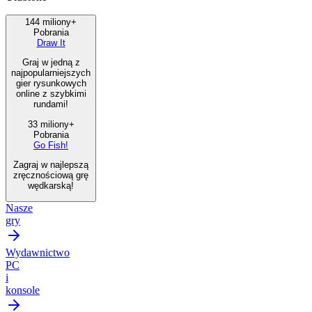
144 miliony+
Pobrania
Draw It
Graj w jedną z
najpopularniejszych
gier rysunkowych
online z szybkimi
rundami!
33 miliony+
Pobrania
Go Fish!
Zagraj w najlepszą
zręcznościową grę
wędkarską!
Nasze
gry
Wydawnictwo
PC
i
konsole