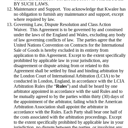
BY SUCH LAWS.
Maintenance and Support. You acknowledge that Kwalee has
no obligation to furnish any maintenance and support, except
where required by law.
Governing Law, Dispute Resolution and Class Action
Waiver. This Agreement is to be governed by and construed
under the laws of the England and Wales, excluding any body
of law governing conflicts of law. The parties agree that the
United Nations Convention on Contracts for the International
Sale of Goods is hereby excluded in its entirety from
application to this Agreement. Except to the extent specifically
prohibited by applicable law in your jurisdiction, any
disagreement or dispute arising from or related to this
Agreement shall be settled by final and binding arbitration by
the London Court of International Arbitration (LCIA) to be
conducted in London, England, in accordance with the LCIA
Arbitration Rules (the “
Rules
”) and shall be heard by one
arbitrator appointed in accordance with the said Rules and to
be mutually agreed to by the parties within thirty (30) days of
the appointment of the arbitrator, failing which the American
Arbitration Association shall appoint the arbitrator in
accordance with the Rules. Each Party shall bear one half of
the costs associated with the arbitration proceedings. Except
to the extent specifically prohibited by applicable law in your
jurisdiction, no dispute between the parties, or involving any