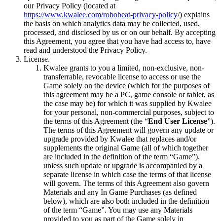
our Privacy Policy (located at
https://www.kwalee.com/robobeat-privacy-policy
/) explains
the basis on which analytics data may be collected, used,
processed, and disclosed by us or on our behalf. By accepting
this Agreement, you agree that you have had access to, have
read and understood the Privacy Policy.
License.
Kwalee grants to you a limited, non-exclusive, non-
transferrable, revocable license to access or use the
Game solely on the device (which for the purposes of
this agreement may be a PC, game console or tablet, as
the case may be) for which it was supplied by Kwalee
for your personal, non-commercial purposes, subject to
the terms of this Agreement (the “
End User License
”).
The terms of this Agreement will govern any update or
upgrade provided by Kwalee that replaces and/or
supplements the original Game (all of which together
are included in the definition of the term “Game”),
unless such update or upgrade is accompanied by a
separate license in which case the terms of that license
will govern. The terms of this Agreement also govern
Materials and any In Game Purchases (as defined
below), which are also both included in the definition
of the term “Game”. You may use any Materials
provided to you as part of the Game solely in