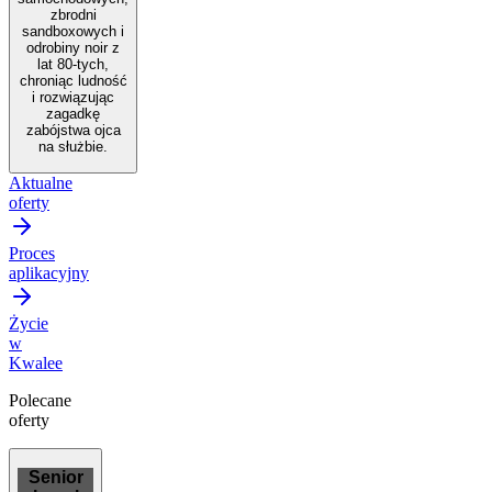
zbrodni
sandboxowych i
odrobiny noir z
lat 80-tych,
chroniąc ludność
i rozwiązując
zagadkę
zabójstwa ojca
na służbie.
Aktualne
oferty
Proces
aplikacyjny
Życie
w
Kwalee
Polecane
oferty
Senior