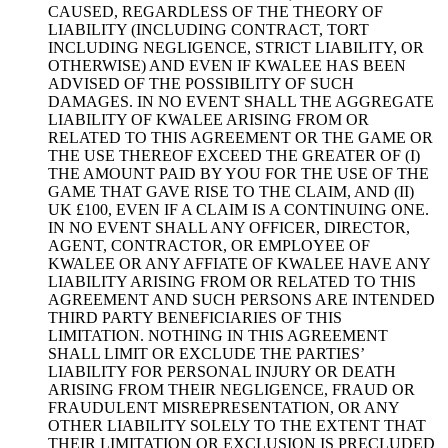
CAUSED, REGARDLESS OF THE THEORY OF
LIABILITY (INCLUDING CONTRACT, TORT
INCLUDING NEGLIGENCE, STRICT LIABILITY, OR
OTHERWISE) AND EVEN IF KWALEE HAS BEEN
ADVISED OF THE POSSIBILITY OF SUCH
DAMAGES. IN NO EVENT SHALL THE AGGREGATE
LIABILITY OF KWALEE ARISING FROM OR
RELATED TO THIS AGREEMENT OR THE GAME OR
THE USE THEREOF EXCEED THE GREATER OF (I)
THE AMOUNT PAID BY YOU FOR THE USE OF THE
GAME THAT GAVE RISE TO THE CLAIM, AND (II)
UK £100, EVEN IF A CLAIM IS A CONTINUING ONE.
IN NO EVENT SHALL ANY OFFICER, DIRECTOR,
AGENT, CONTRACTOR, OR EMPLOYEE OF
KWALEE OR ANY AFFIATE OF KWALEE HAVE ANY
LIABILITY ARISING FROM OR RELATED TO THIS
AGREEMENT AND SUCH PERSONS ARE INTENDED
THIRD PARTY BENEFICIARIES OF THIS
LIMITATION. NOTHING IN THIS AGREEMENT
SHALL LIMIT OR EXCLUDE THE PARTIES’
LIABILITY FOR PERSONAL INJURY OR DEATH
ARISING FROM THEIR NEGLIGENCE, FRAUD OR
FRAUDULENT MISREPRESENTATION, OR ANY
OTHER LIABILITY SOLELY TO THE EXTENT THAT
THEIR LIMITATION OR EXCLUSION IS PRECLUDED