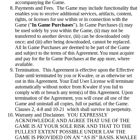
accompanying the Game.
Payments and Fees. The Game may include functionality that
enables you to receive additional services, artifacts, content,
rights, or licenses for use within or in connection with the
Game ("
In Game Purchases
"). In Game Purchases (i) may
be used solely by you within the Game, (ii) may not be
transferred to another device, (iii) can be downloaded only
once; and (iii) after being downloaded, cannot be replaced.
All In Game Purchases are deemed to be part of the Game
and subject to the terms of this Agreement. You must acquire
and pay for the In Game Purchases at the app store, where
available.
Termination. This Agreement is effective upon the Effective
Date until terminated by you or Kwalee, or as otherwise set
out in this Agreement. Your End User License will terminate
automatically without notice from Kwalee if you fail to
comply with or breach any term(s) of this Agreement. Upon
termination of the Agreement, you will cease all use of the
Game and uninstall all copies, full or partial, of the Game.
Clauses 2, 4-8 and 10-21 which shall survive in perpetuity.
Warranty and Disclaimer. YOU EXPRESSLY
ACKNOWLEDGE AND AGREE THAT USE OF THE
GAME IS AT YOUR SOLE RISK AND THAT TO THE
FULLEST EXTENT POSSIBLE UNDER LAW THE
GAME IS PROVIDED ON AN “AS IS” BASIS. KWALEE