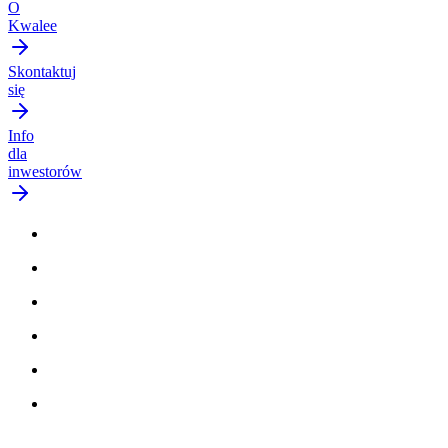
O
Kwalee
Skontaktuj
się
Info
dla
inwestorów