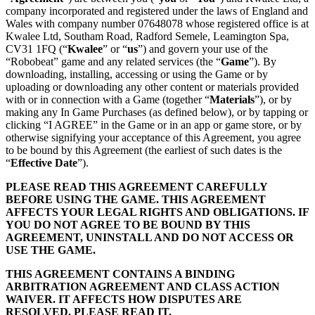
company incorporated and registered under the laws of England and
Wales with company number 07648078 whose registered office is at
Kwalee Ltd, Southam Road, Radford Semele, Leamington Spa,
CV31 1FQ (“
Kwalee
” or “
us
”) and govern your use of the
“Robobeat” game and any related services (the “
Game
”). By
downloading, installing, accessing or using the Game or by
uploading or downloading any other content or materials provided
with or in connection with a Game (together “
Materials
”), or by
making any In Game Purchases (as defined below), or by tapping or
clicking “I AGREE” in the Game or in an app or game store, or by
otherwise signifying your acceptance of this Agreement, you agree
to be bound by this Agreement (the earliest of such dates is the
“
Effective Date
”).
PLEASE READ THIS AGREEMENT CAREFULLY
BEFORE USING THE GAME. THIS AGREEMENT
AFFECTS YOUR LEGAL RIGHTS AND OBLIGATIONS. IF
YOU DO NOT AGREE TO BE BOUND BY THIS
AGREEMENT, UNINSTALL AND DO NOT ACCESS OR
USE THE GAME.
THIS AGREEMENT CONTAINS A BINDING
ARBITRATION AGREEMENT AND CLASS ACTION
WAIVER. IT AFFECTS HOW DISPUTES ARE
RESOLVED. PLEASE READ IT.