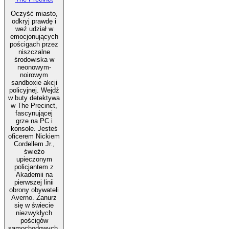
Oczyść miasto,
odkryj prawdę i
weź udział w
emocjonujących
pościgach przez
niszczalne
środowiska w
neonowym-
noirowym
sandboxie akcji
policyjnej. Wejdź
w buty detektywa
w The Precinct,
fascynującej
grze na PC i
konsole. Jesteś
oficerem Nickiem
Cordellem Jr.,
świeżo
upieczonym
policjantem z
Akademii na
pierwszej linii
obrony obywateli
Averno. Zanurz
się w świecie
niezwykłych
pościgów
samochodowych,