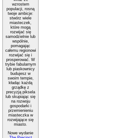
wzrostem
populacji, rosną
twoje ambicje:
stwórz wiele
miasteczek,
które mogą
rozwijać się
samodzielnie lub
wspólnie,
pomagając
całemu regionowi
rozwijać się i
prosperować. W
trybie fabularnym
lub piaskownicy
budujesz w
swoim tempie,
kładąc każdą
grządkę z
precyzją piksela
lub skupiając się
na rozwoju
gospodarki i
przemienieniu
miasteczka w
rozwijające się
miasto.
Nowe wydanie
The Precinct