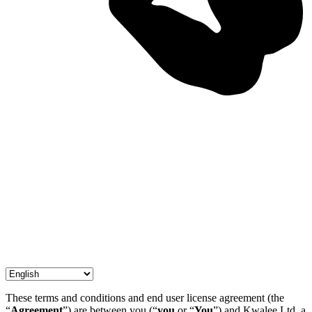
These terms and conditions and end user license agreement (the
“
Agreement
”) are between you (“
you
or “
You
”) and Kwalee Ltd, a