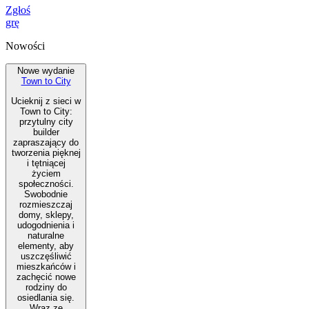
Zgłoś
grę
Nowości
Nowe wydanie
Town to City
Ucieknij z sieci w
Town to City:
przytulny city
builder
zapraszający do
tworzenia pięknej
i tętniącej
życiem
społeczności.
Swobodnie
rozmieszczaj
domy, sklepy,
udogodnienia i
naturalne
elementy, aby
uszczęśliwić
mieszkańców i
zachęcić nowe
rodziny do
osiedlania się.
Wraz ze