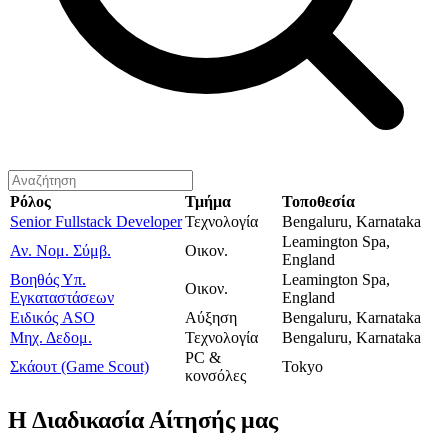
Ρόλος
Τμήμα
Τοποθεσία
Senior Fullstack Developer
Τεχνολογία
Bengaluru, Karnataka
Leamington Spa,
Αν. Νομ. Σύμβ.
Οικον.
England
Βοηθός Υπ.
Leamington Spa,
Οικον.
Εγκαταστάσεων
England
Ειδικός ASO
Αύξηση
Bengaluru, Karnataka
Μηχ. Δεδομ.
Τεχνολογία
Bengaluru, Karnataka
PC &
Σκάουτ (Game Scout)
Tokyo
κονσόλες
Η
Διαδικασία Αίτησής
μας