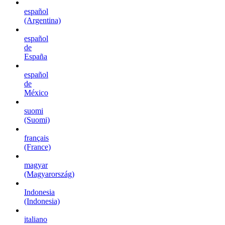
español
(Argentina)
español
de
España
español
de
México
suomi
(Suomi)
français
(France)
magyar
(Magyarország)
Indonesia
(Indonesia)
italiano