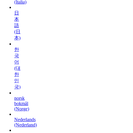
(Italia)
日
本
語
(日
本)
한
국
어
(대
한
민
국)
norsk
bokmål
(Norge)
Nederlands
(Nederland)