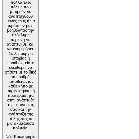
πολλαπλές
πόλεις που
μπορούν να
αναπτυχθούν
μόνες τους ή να
ακμάσουν μαζί,
βοηθώντας την
ολόκληρη
περιοχή να
αναπτυχθεί και
να ευημερήσει.
Σε λειτουργία
ιστορίας ή
sandbox, είστε
ελεύθεροι να
χτίσετε με το δικό
σας ρυθμό,
τοποθετώντας
κάθε κήπο με
ακρίβεια pixel ή
προτεραιότητα
στην ανάπτυξη
της οικονομίας
σας και την
ανάπτυξη της
πόλης σας σε
μια ακμάζουσα
πολιτεία.
Νέα Κυκλοφορία