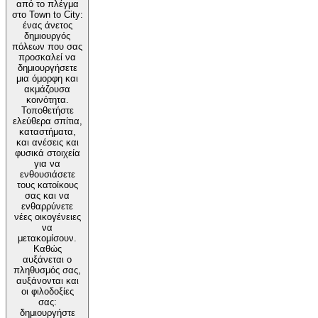
από το πλέγμα
στο Town to City:
ένας άνετος
δημιουργός
πόλεων που σας
προσκαλεί να
δημιουργήσετε
μια όμορφη και
ακμάζουσα
κοινότητα.
Τοποθετήστε
ελεύθερα σπίτια,
καταστήματα,
και ανέσεις και
φυσικά στοιχεία
για να
ενθουσιάσετε
τους κατοίκους
σας και να
ενθαρρύνετε
νέες οικογένειες
να
μετακομίσουν.
Καθώς
αυξάνεται ο
πληθυσμός σας,
αυξάνονται και
οι φιλοδοξίες
σας:
δημιουργήστε