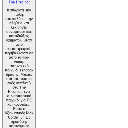
The Precinct
Καθαρίστε την
πόλη,
αποκαλύψτε την
αλήθεια και
ξεκινήστε
συναρπαστικές
καταδιώξεις
οχημάτων μέσα
από
καταστροφικά
περιβάλλοντα σε
αυτό το νεο-
νουάρ
αστυνομικό
παιχνίδι sandbox
δράσης. Μπείτε
στα παπούτσια
ενός ντετέκτιβ
στο The
Precinct, ένα
συναρπαστικό
παιχνίδι για PC
και κονσόλες.
Είστε ο
Αξιωματικός Nick
Cordell Jr. Ως
πρωτάρης
αστυνομικός