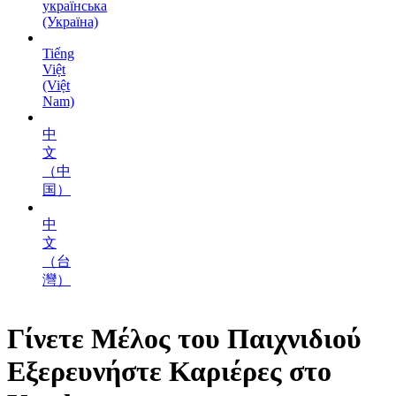
українська
(Україна)
Tiếng
Việt
(Việt
Nam)
中
文
（中
国）
中
文
（台
灣）
Γίνετε Μέλος του Παιχνιδιού
Εξερευνήστε
Καριέρες
στο