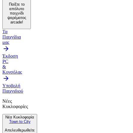
Παίξτε το
απόλυτο
παιχνίδι
ψαρέματος
arcade!
Τα
Παιχνίδια
μας
Έκδοση
PC
&
Κονσόλας
Υποβολή
Παιχνιδιού
Νέες
Κυκλοφορίες
Νέα Κυκλοφορία
Town to City
Απελευθερωθείτε