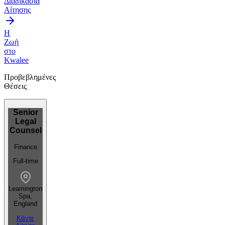
Διαδικασία
Αίτησης
Η
Ζωή
στο
Kwalee
Προβεβλημένες
Θέσεις
Senior
Legal
Counsel
Finance
Full-time
Leamington
Spa,
England
Κάντε