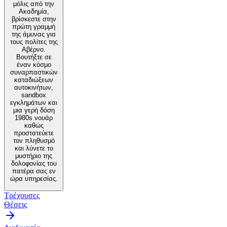
μόλις από την
Ακαδημία,
βρίσκεστε στην
πρώτη γραμμή
της άμυνας για
τους πολίτες της
Αβέρνο.
Βουτήξτε σε
έναν κόσμο
συναρπαστικών
καταδιώξεων
αυτοκινήτων,
sandbox
εγκλημάτων και
μια γερή δόση
1980s νουάρ
καθώς
προστατεύετε
τον πληθυσμό
και λύνετε το
μυστήριο της
δολοφονίας του
πατέρα σας εν
ώρα υπηρεσίας.
Τρέχουσες
Θέσεις