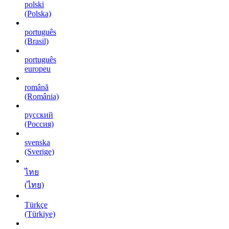
polski
(Polska)
português
(Brasil)
português
europeu
română
(România)
русский
(Россия)
svenska
(Sverige)
ไทย
(ไทย)
Türkçe
(Türkiye)