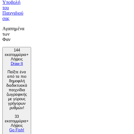
Υποβολή
του
Παιχνιδιού
σας
Αγαπημένα
των
Φαν
144
εκατομμύρια+
Λήψεις
Draw It
Παίξτε ένα
από τα πιο
δημοφιλή
διαδικτυακά
παιχνίδια
ζωγραφικής
με γύρους
γρήγορων
ρυθμών!
33
εκατομμύρια+
Λήψεις
Go Fish!