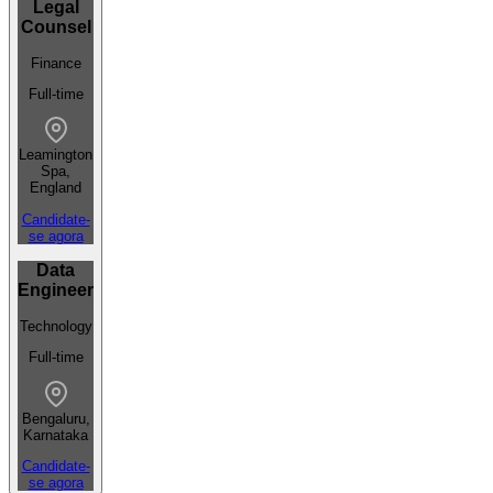
Legal
Counsel
Finance
Full-time
Leamington
Spa,
England
Candidate-
se agora
Data
Engineer
Technology
Full-time
Bengaluru,
Karnataka
Candidate-
se agora