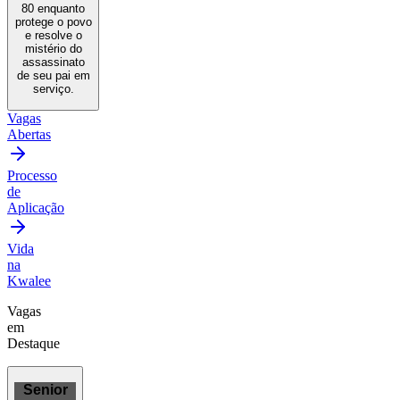
80 enquanto
protege o povo
e resolve o
mistério do
assassinato
de seu pai em
serviço.
Vagas
Abertas
Processo
de
Aplicação
Vida
na
Kwalee
Vagas
em
Destaque
Senior