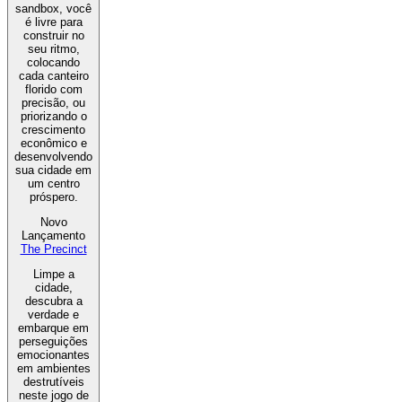
sandbox, você
é livre para
construir no
seu ritmo,
colocando
cada canteiro
florido com
precisão, ou
priorizando o
crescimento
econômico e
desenvolvendo
sua cidade em
um centro
próspero.
Novo
Lançamento
The Precinct
Limpe a
cidade,
descubra a
verdade e
embarque em
perseguições
emocionantes
em ambientes
destrutíveis
neste jogo de