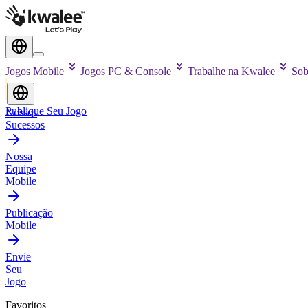
Jogos Mobile
Jogos PC & Console
Trabalhe na Kwalee
Sob
Publique Seu Jogo
Nossos
Sucessos
Nossa
Equipe
Mobile
Publicação
Mobile
Envie
Seu
Jogo
Favoritos