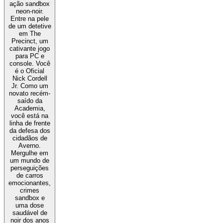
ação sandbox
neon-noir.
Entre na pele
de um detetive
em The
Precinct, um
cativante jogo
para PC e
console. Você
é o Oficial
Nick Cordell
Jr. Como um
novato recém-
saído da
Academia,
você está na
linha de frente
da defesa dos
cidadãos de
Averno.
Mergulhe em
um mundo de
perseguições
de carros
emocionantes,
crimes
sandbox e
uma dose
saudável de
noir dos anos