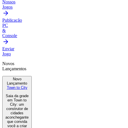
Nossos
Jogos
Publicação
PC
&
Console
Enviar
Jogo
Novos
Lançamentos
Novo
Lançamento
Town to City
Saia da grade
em Town to
City: um
construtor de
cidades
aconchegante
que convida
você a criar