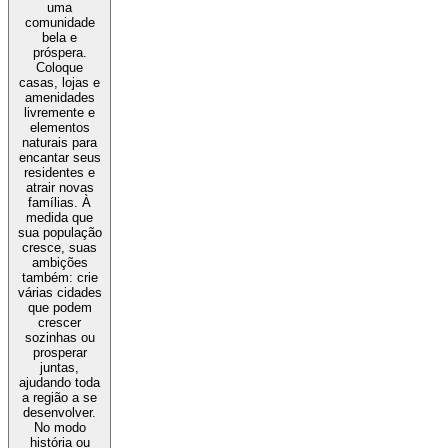
uma
comunidade
bela e
próspera.
Coloque
casas, lojas e
amenidades
livremente e
elementos
naturais para
encantar seus
residentes e
atrair novas
famílias. À
medida que
sua população
cresce, suas
ambições
também: crie
várias cidades
que podem
crescer
sozinhas ou
prosperar
juntas,
ajudando toda
a região a se
desenvolver.
No modo
história ou