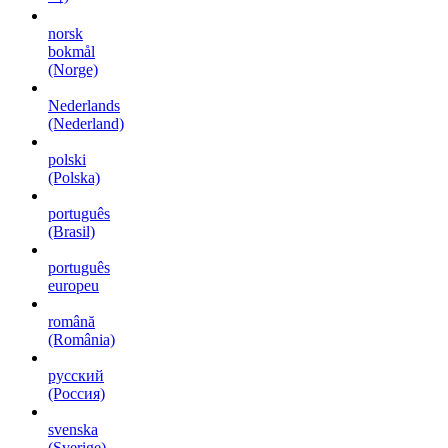
norsk
bokmål
(Norge)
Nederlands
(Nederland)
polski
(Polska)
português
(Brasil)
português
europeu
română
(România)
русский
(Россия)
svenska
(Sverige)