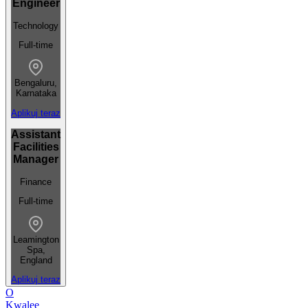
Engineer
Technology
Full-time
Bengaluru,
Karnataka
Aplikuj teraz
Assistant
Facilities
Manager
Finance
Full-time
Leamington
Spa,
England
Aplikuj teraz
O
Kwalee