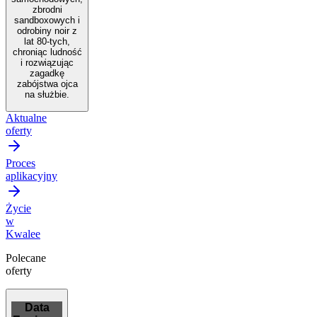
zbrodni
sandboxowych i
odrobiny noir z
lat 80-tych,
chroniąc ludność
i rozwiązując
zagadkę
zabójstwa ojca
na służbie.
Aktualne
oferty
Proces
aplikacyjny
Życie
w
Kwalee
Polecane
oferty
Data