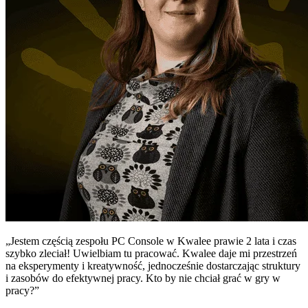
„Jestem częścią zespołu PC Console w Kwalee prawie 2 lata i czas
szybko zleciał! Uwielbiam tu pracować. Kwalee daje mi przestrzeń
na eksperymenty i kreatywność, jednocześnie dostarczając struktury
i zasobów do efektywnej pracy. Kto by nie chciał grać w gry w
pracy?”