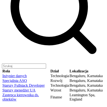
Rola
Dział
Lokalizacja
Inżynier danych
Technologia
Bengaluru, Karnataka
Specjalista ASO
Rozwój
Bengaluru, Karnataka
Starszy Fullstack Developer
Technologia
Bengaluru, Karnataka
Starszy menedżer UA
Wzrost
Bengaluru, Karnataka
Zastępca kierownika ds.
Leamington Spa,
Finanse
obiektów
England