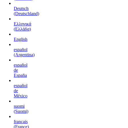
Deutsch
(Deutschland)
Ελληνικά
(Ελλάδα)
English
español
(Argentina)
español
de
España
español
de
México
suomi
(Suomi)
français
(France)