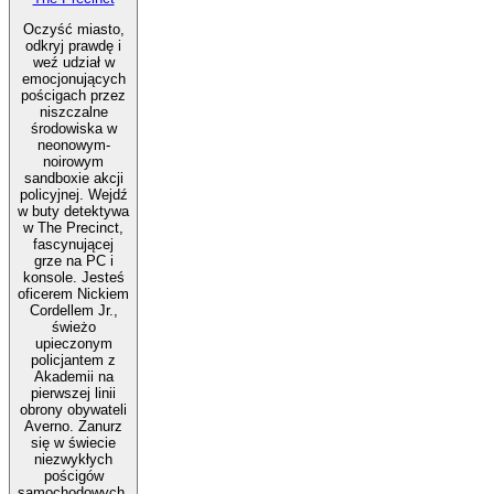
Oczyść miasto,
odkryj prawdę i
weź udział w
emocjonujących
pościgach przez
niszczalne
środowiska w
neonowym-
noirowym
sandboxie akcji
policyjnej. Wejdź
w buty detektywa
w The Precinct,
fascynującej
grze na PC i
konsole. Jesteś
oficerem Nickiem
Cordellem Jr.,
świeżo
upieczonym
policjantem z
Akademii na
pierwszej linii
obrony obywateli
Averno. Zanurz
się w świecie
niezwykłych
pościgów
samochodowych,