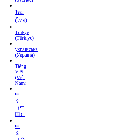
ไทย
(ไทย)
Türkçe
(Türkiye)
українська
(Україна)
Tiếng
Việt
(Việt
Nam)
中
文
（中
国）
中
文
（台