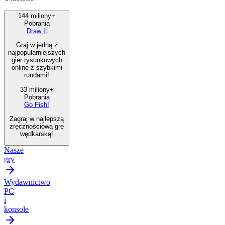
144 miliony+
Pobrania
Draw It
Graj w jedną z
najpopularniejszych
gier rysunkowych
online z szybkimi
rundami!
33 miliony+
Pobrania
Go Fish!
Zagraj w najlepszą
zręcznościową grę
wędkarską!
Nasze
gry
Wydawnictwo
PC
i
konsole