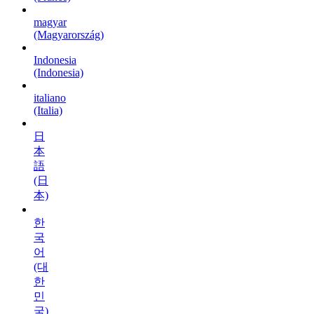
magyar
(Magyarország)
Indonesia
(Indonesia)
italiano
(Italia)
日
本
語
(日
本)
한
국
어
(대
한
민
국)