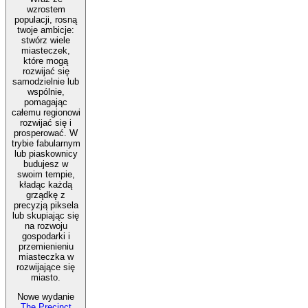
wzrostem
populacji, rosną
twoje ambicje:
stwórz wiele
miasteczek,
które mogą
rozwijać się
samodzielnie lub
wspólnie,
pomagając
całemu regionowi
rozwijać się i
prosperować. W
trybie fabularnym
lub piaskownicy
budujesz w
swoim tempie,
kładąc każdą
grządkę z
precyzją piksela
lub skupiając się
na rozwoju
gospodarki i
przemienieniu
miasteczka w
rozwijające się
miasto.
Nowe wydanie
The Precinct