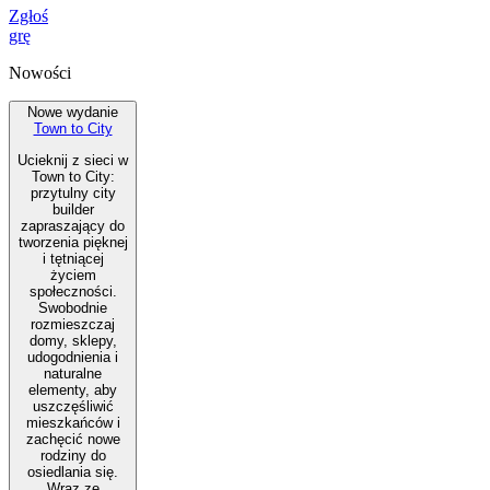
Zgłoś
grę
Nowości
Nowe wydanie
Town to City
Ucieknij z sieci w
Town to City:
przytulny city
builder
zapraszający do
tworzenia pięknej
i tętniącej
życiem
społeczności.
Swobodnie
rozmieszczaj
domy, sklepy,
udogodnienia i
naturalne
elementy, aby
uszczęśliwić
mieszkańców i
zachęcić nowe
rodziny do
osiedlania się.
Wraz ze