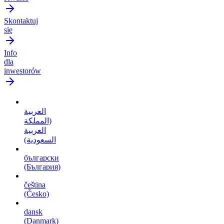
Skontaktuj
się
Info
dla
inwestorów
العربية
(المملكة
العربية
السعودية)
български
(България)
čeština
(Česko)
dansk
(Danmark)