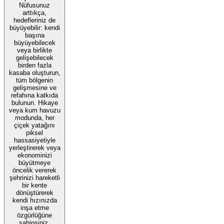
Nüfusunuz
arttıkça,
hedefleriniz de
büyüyebilir: kendi
başına
büyüyebilecek
veya birlikte
gelişebilecek
birden fazla
kasaba oluşturun,
tüm bölgenin
gelişmesine ve
refahına katkıda
bulunun. Hikaye
veya kum havuzu
modunda, her
çiçek yatağını
piksel
hassasiyetiyle
yerleştirerek veya
ekonominizi
büyütmeye
öncelik vererek
şehrinizi hareketli
bir kente
dönüştürerek
kendi hızınızda
inşa etme
özgürlüğüne
sahipsiniz.