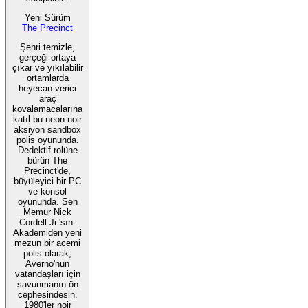
Yeni Sürüm
The Precinct
Şehri temizle,
gerçeği ortaya
çıkar ve yıkılabilir
ortamlarda
heyecan verici
araç
kovalamacalarına
katıl bu neon-noir
aksiyon sandbox
polis oyununda.
Dedektif rolüne
bürün The
Precinct'de,
büyüleyici bir PC
ve konsol
oyununda. Sen
Memur Nick
Cordell Jr.'sın.
Akademiden yeni
mezun bir acemi
polis olarak,
Averno'nun
vatandaşları için
savunmanın ön
cephesindesin.
1980'ler noir