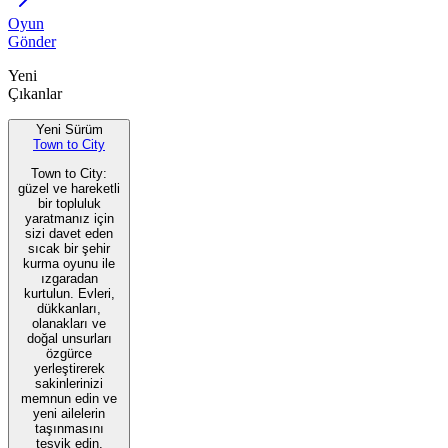
Oyun
Gönder
Yeni
Çıkanlar
Yeni Sürüm
Town to City
Town to City:
güzel ve hareketli
bir topluluk
yaratmanız için
sizi davet eden
sıcak bir şehir
kurma oyunu ile
ızgaradan
kurtulun. Evleri,
dükkanları,
olanakları ve
doğal unsurları
özgürce
yerleştirerek
sakinlerinizi
memnun edin ve
yeni ailelerin
taşınmasını
teşvik edin.