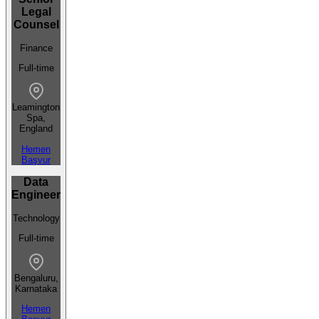
Legal
Counsel
Finance
Full-time
Leamington
Spa,
England
Hemen
Başvur
Data
Engineer
Technology
Full-time
Bengaluru,
Karnataka
Hemen