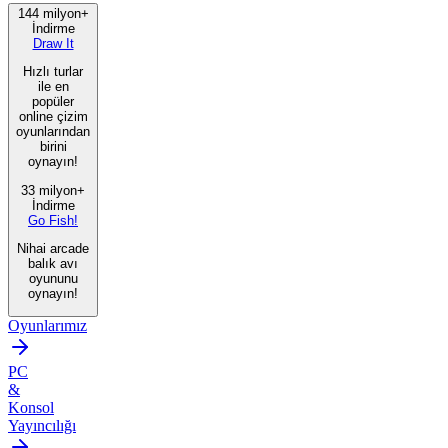
144 milyon+
İndirme
Draw It
Hızlı turlar
ile en
popüler
online çizim
oyunlarından
birini
oynayın!
33 milyon+
İndirme
Go Fish!
Nihai arcade
balık avı
oyununu
oynayın!
Oyunlarımız
PC
&
Konsol
Yayıncılığı