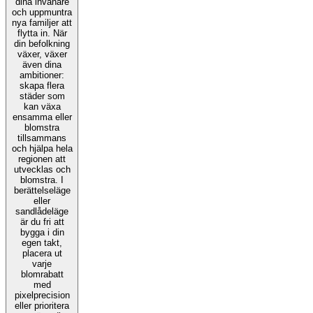
dina invånare
och uppmuntra
nya familjer att
flytta in. När
din befolkning
växer, växer
även dina
ambitioner:
skapa flera
städer som
kan växa
ensamma eller
blomstra
tillsammans
och hjälpa hela
regionen att
utvecklas och
blomstra. I
berättelseläge
eller
sandlådeläge
är du fri att
bygga i din
egen takt,
placera ut
varje
blomrabatt
med
pixelprecision
eller prioritera