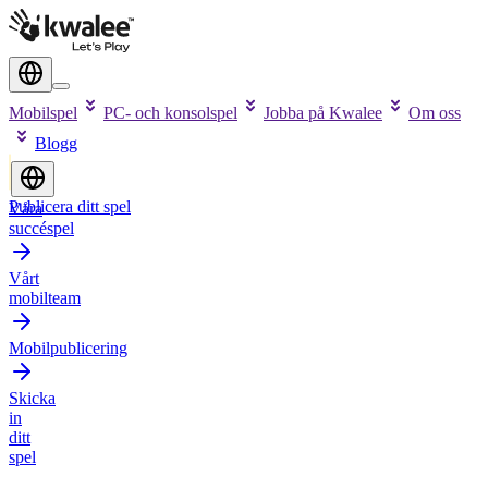
Mobilspel
PC- och konsolspel
Jobba på Kwalee
Om oss
Blogg
Publicera ditt spel
Våra
succéspel
Vårt
mobilteam
Mobilpublicering
Skicka
in
ditt
spel