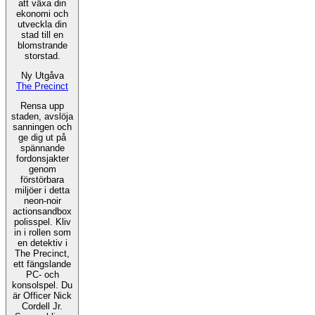
att växa din
ekonomi och
utveckla din
stad till en
blomstrande
storstad.
Ny Utgåva
The Precinct
Rensa upp
staden, avslöja
sanningen och
ge dig ut på
spännande
fordonsjakter
genom
förstörbara
miljöer i detta
neon-noir
actionsandbox
polisspel. Kliv
in i rollen som
en detektiv i
The Precinct,
ett fängslande
PC- och
konsolspel. Du
är Officer Nick
Cordell Jr.