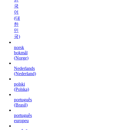
국
어
(대
한
민
국)
norsk
bokmål
(Norge)
Nederlands
(Nederland)
polski
(Polska)
português
(Brasil)
português
europeu