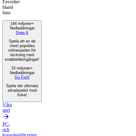
Favoriter
bland
fans
144 miljoner+
Nedladdningar
Draw It
Spela ett av de
mest populära
onlinespelen för
teckning med
snabbeldomgångar!
33 miljoner+
Nedladdningar
Go Fish!
Spela det ultimata
arkadspelet med
fiske!
Våra
spel
PC-
och
konsolpublicering