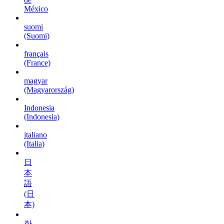
México
suomi
(Suomi)
français
(France)
magyar
(Magyarország)
Indonesia
(Indonesia)
italiano
(Italia)
日
本
語
(日
本)
한