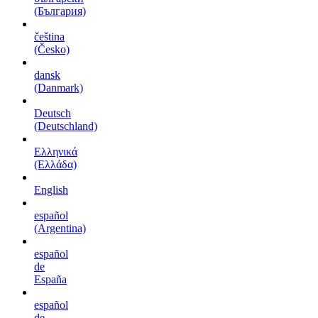
(България)
čeština
(Česko)
dansk
(Danmark)
Deutsch
(Deutschland)
Ελληνικά
(Ελλάδα)
English
español
(Argentina)
español
de
España
español
de