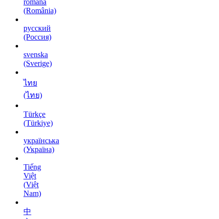
română
(România)
русский
(Россия)
svenska
(Sverige)
ไทย
(ไทย)
Türkçe
(Türkiye)
українська
(Україна)
Tiếng
Việt
(Việt
Nam)
中