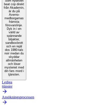
Som nybliven
beat cop direkt
från Akademin,
är du på
Averno-
medborgarnas
främsta
försvarslinje.
Dyk in i en
värld av
spännande
biljakter,
sandboxbrott
och en rejäl
dos 1980-tals
noir medan du
skyddar
allmänheten
och löser
mysteriet med
din fars mord i
tjänsten.
Lediga
tjänster
Ansökningsprocessen