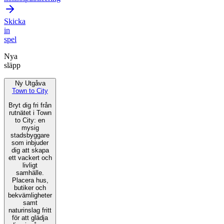
Skicka
in
spel
Nya
släpp
Ny Utgåva
Town to City
Bryt dig fri från
rutnätet i Town
to City: en
mysig
stadsbyggare
som inbjuder
dig att skapa
ett vackert och
livligt
samhälle.
Placera hus,
butiker och
bekvämligheter
samt
naturinslag fritt
för att glädja