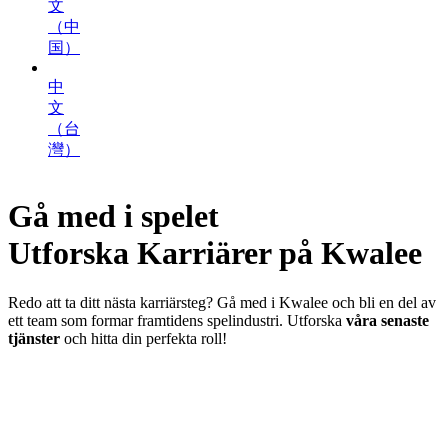
文
（中
国）
中
文
（台
灣）
Gå med i spelet
Utforska
Karriärer
på Kwalee
Redo att ta ditt nästa karriärsteg? Gå med i Kwalee och bli en del av
ett team som formar framtidens spelindustri. Utforska
våra senaste
tjänster
och hitta din perfekta roll!