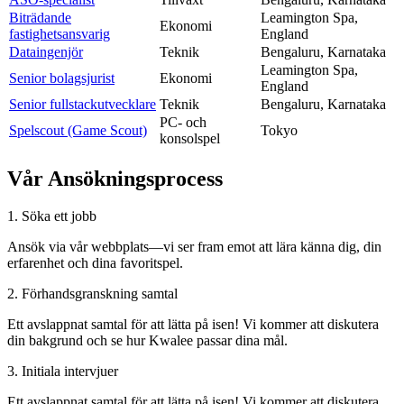
Biträdande
Leamington Spa,
Ekonomi
fastighetsansvarig
England
Dataingenjör
Teknik
Bengaluru, Karnataka
Leamington Spa,
Senior bolagsjurist
Ekonomi
England
Senior fullstackutvecklare
Teknik
Bengaluru, Karnataka
PC- och
Spelscout (Game Scout)
Tokyo
konsolspel
Vår
Ansökningsprocess
1. Söka ett jobb
Ansök via vår webbplats—vi ser fram emot att lära känna dig, din
erfarenhet och dina favoritspel.
2. Förhandsgranskning samtal
Ett avslappnat samtal för att lätta på isen! Vi kommer att diskutera
din bakgrund och se hur Kwalee passar dina mål.
3. Initiala intervjuer
Ett avslappnat samtal för att lätta på isen! Vi kommer att diskutera