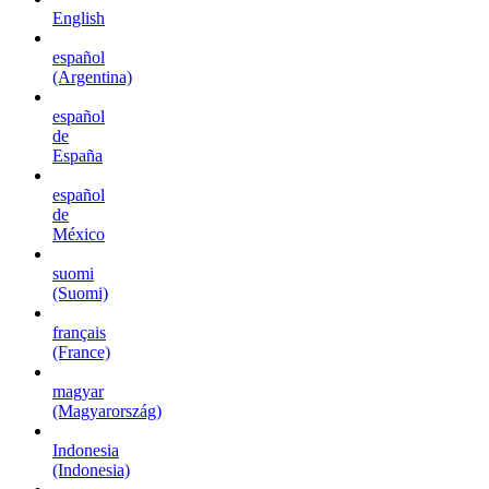
English
español
(Argentina)
español
de
España
español
de
México
suomi
(Suomi)
français
(France)
magyar
(Magyarország)
Indonesia
(Indonesia)