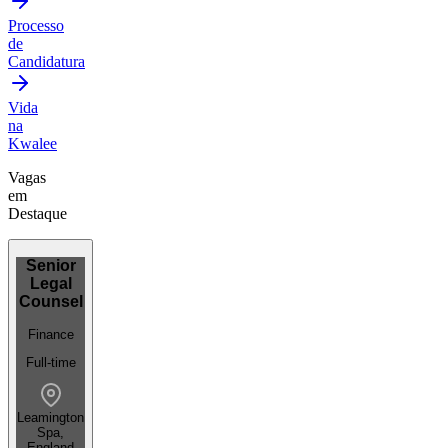
Processo
de
Candidatura
Vida
na
Kwalee
Vagas
em
Destaque
Senior
Legal
Counsel
Finance
Full-time
Leamington
Spa,
England