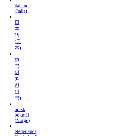
italiano
(Italia)
日
本
語
(日
本)
한
국
어
(대
한
민
국)
norsk
bokmål
(Norge)
Nederlands