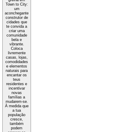
Town to City:
um
aconchegante
construtor de
cidades que
te convida a
criar uma
comunidade
bela e
vibrante.
Coloca
livremente
casas, lojas,
comodidades
e elementos
naturais para
encantar os
teus
residentes e
incentivar
novas
famílias a
mudarem-se.
À medida que
a tua
população
cresce,
também
podem