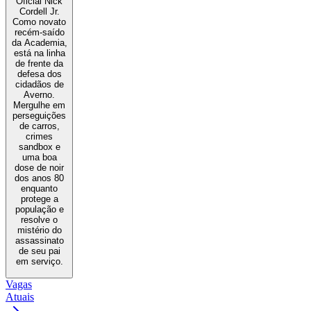
Oficial Nick
Cordell Jr.
Como novato
recém-saído
da Academia,
está na linha
de frente da
defesa dos
cidadãos de
Averno.
Mergulhe em
perseguições
de carros,
crimes
sandbox e
uma boa
dose de noir
dos anos 80
enquanto
protege a
população e
resolve o
mistério do
assassinato
de seu pai
em serviço.
Vagas
Atuais