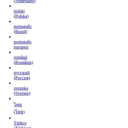
(Nederland)
polski
(Polska)
português
(Brasil)
português
europeu
română
(România)
русский
(Россия)
svenska
(Sverige)
ไทย
(ไทย)
Türkçe