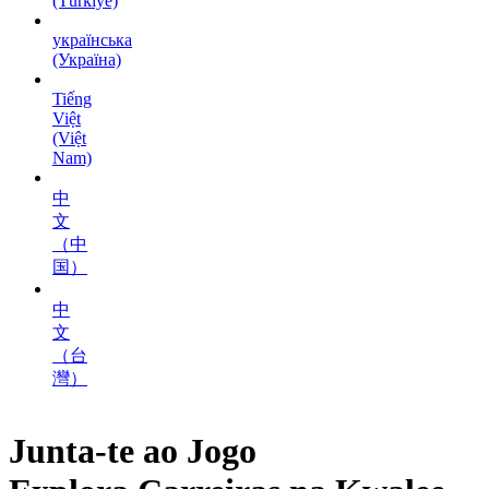
(Türkiye)
українська
(Україна)
Tiếng
Việt
(Việt
Nam)
中
文
（中
国）
中
文
（台
灣）
Junta-te ao Jogo