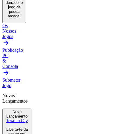
derradeiro
jogo de
pesca
arcade!
Os
Nossos
Jogos
Publicação
PC
&
Consola
Submeter
Jogo
Novos
Lançamentos
Novo
Lançamento
Town to City
Liberta-te da
grelha em