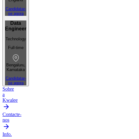
Candidatar-
se agora
Data
Engineer
Technology
Full-time
Bengaluru,
Karnataka
Candidatar-
se agora
Sobre
a
Kwalee
Contacte-
nos
Info.