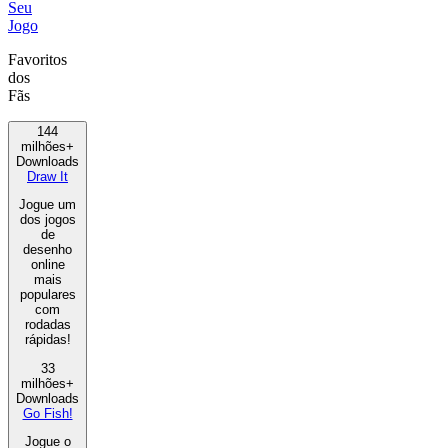
Seu
Jogo
Favoritos
dos
Fãs
144
milhões+
Downloads
Draw It
Jogue um
dos jogos
de
desenho
online
mais
populares
com
rodadas
rápidas!
33
milhões+
Downloads
Go Fish!
Jogue o