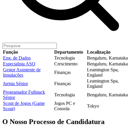
Função
Departamento
Localização
Eng. de Dados
Tecnologia
Bengaluru, Karnataka
Especialista ASO
Crescimento
Bengaluru, Karnataka
Gestor Assistente de
Leamington Spa,
Finanças
Instalações
England
Leamington Spa,
Jurista Sénior
Finanças
England
Programador Fullstack
Tecnologia
Bengaluru, Karnataka
Sénior
Scout de Jogos (Game
Jogos PC e
Tokyo
Scout)
Consola
O
Nosso Processo de Candidatura