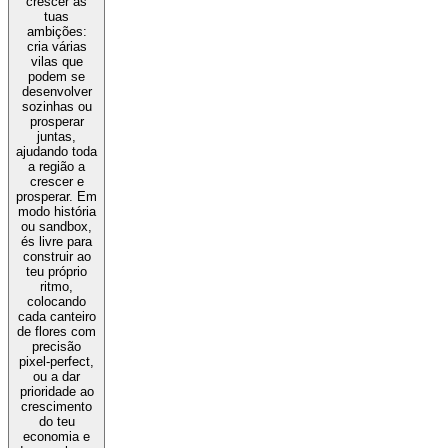
crescer as
tuas
ambições:
cria várias
vilas que
podem se
desenvolver
sozinhas ou
prosperar
juntas,
ajudando toda
a região a
crescer e
prosperar. Em
modo história
ou sandbox,
és livre para
construir ao
teu próprio
ritmo,
colocando
cada canteiro
de flores com
precisão
pixel-perfect,
ou a dar
prioridade ao
crescimento
do teu
economia e