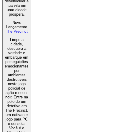
desenvolver a
tua vila em
uma cidade
próspera.
Novo
Lançamento
The Precinct
Limpe a
cidade,
descubra a
verdade e
embarque em
perseguições
emocionantes
por
ambientes
destrutíveis
neste jogo
policial de
ação e neon-
noir. Entre na
pele de um
detetive em
The Precinct,
um cativante
jogo para PC
e consola.
Você é o