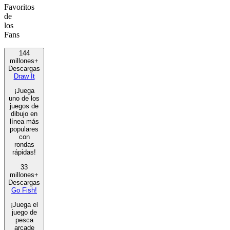
Favoritos
de
los
Fans
144
millones+
Descargas
Draw It
¡Juega
uno de los
juegos de
dibujo en
línea más
populares
con
rondas
rápidas!
33
millones+
Descargas
Go Fish!
¡Juega el
juego de
pesca
arcade