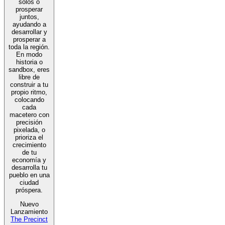
solos o
prosperar
juntos,
ayudando a
desarrollar y
prosperar a
toda la región.
En modo
historia o
sandbox, eres
libre de
construir a tu
propio ritmo,
colocando
cada
macetero con
precisión
pixelada, o
prioriza el
crecimiento
de tu
economía y
desarrolla tu
pueblo en una
ciudad
próspera.
Nuevo
Lanzamiento
The Precinct