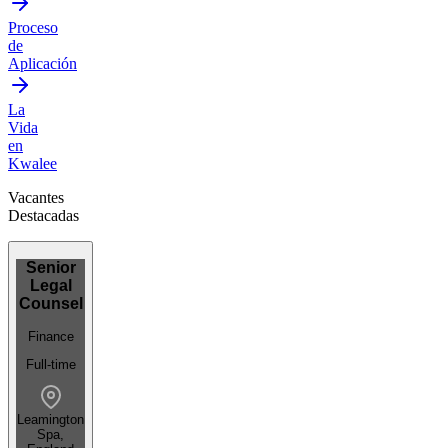
Proceso
de
Aplicación
La
Vida
en
Kwalee
Vacantes
Destacadas
Senior
Legal
Counsel
Finance
Full-time
Leamington
Spa,