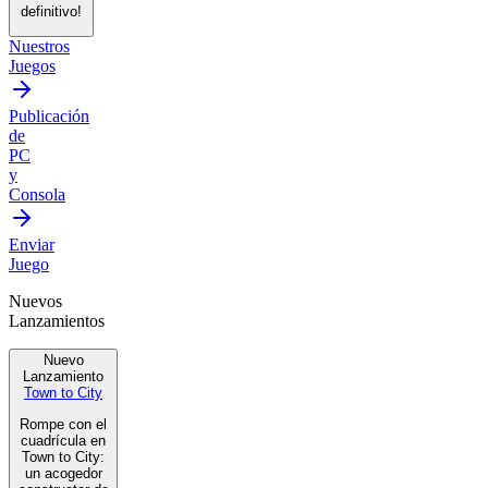
definitivo!
Nuestros
Juegos
Publicación
de
PC
y
Consola
Enviar
Juego
Nuevos
Lanzamientos
Nuevo
Lanzamiento
Town to City
Rompe con el
cuadrícula en
Town to City:
un acogedor