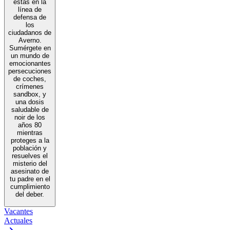
estás en la
línea de
defensa de
los
ciudadanos de
Averno.
Sumérgete en
un mundo de
emocionantes
persecuciones
de coches,
crímenes
sandbox, y
una dosis
saludable de
noir de los
años 80
mientras
proteges a la
población y
resuelves el
misterio del
asesinato de
tu padre en el
cumplimiento
del deber.
Vacantes
Actuales