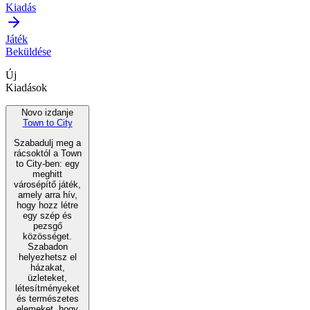
Kiadás
Játék
Beküldése
Új
Kiadások
Novo izdanje
Town to City
Szabadulj meg a
rácsoktól a Town
to City-ben: egy
meghitt
városépítő játék,
amely arra hív,
hogy hozz létre
egy szép és
pezsgő
közösséget.
Szabadon
helyezhetsz el
házakat,
üzleteket,
létesítményeket
és természetes
elemeket, hogy