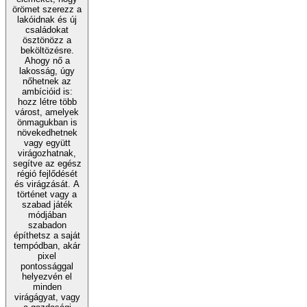
örömet szerezz a
lakóidnak és új
családokat
ösztönözz a
beköltözésre.
Ahogy nő a
lakosság, úgy
nőhetnek az
ambícióid is:
hozz létre több
várost, amelyek
önmagukban is
növekedhetnek
vagy együtt
virágozhatnak,
segítve az egész
régió fejlődését
és virágzását. A
történet vagy a
szabad játék
módjában
szabadon
építhetsz a saját
tempódban, akár
pixel
pontossággal
helyezvén el
minden
virágágyat, vagy