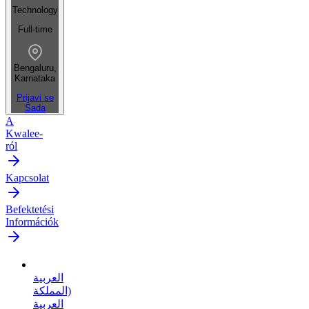
Technology
Full-time
Bengaluru,
Karnataka
Prijavi se
Sada
A
Kwalee-
ról
Kapcsolat
Befektetési
Információk
العربية
(المملكة
العربية