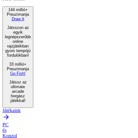
144 millió+
Preuzimanja
Draw It
Játsszon az
egyik
legnépszerűbb
online
rajzjátékban
gyors tempójú
fordulókban!
33 millió+
Preuzimanja
Go Fish!
Játssz az
ultimate
arcade
horgász
játékkal!
Játékaink
PC
és
Konzol