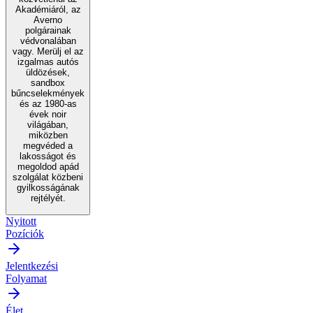
Akadémiáról, az
Averno
polgárainak
védvonalában
vagy. Merülj el az
izgalmas autós
üldözések,
sandbox
bűncselekmények
és az 1980-as
évek noir
világában,
miközben
megvéded a
lakosságot és
megoldod apád
szolgálat közbeni
gyilkosságának
rejtélyét.
Nyitott
Pozíciók
Jelentkezési
Folyamat
Élet