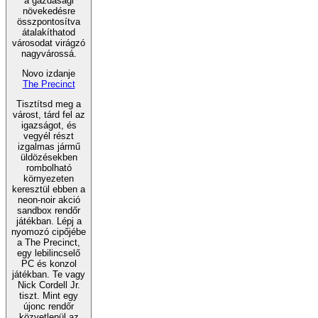
a gazdasági
növekedésre
összpontosítva
átalakíthatod
városodat virágzó
nagyvárossá.
Novo izdanje
The Precinct
Tisztítsd meg a
várost, tárd fel az
igazságot, és
vegyél részt
izgalmas jármű
üldözésekben
rombolható
környezeten
keresztül ebben a
neon-noir akció
sandbox rendőr
játékban. Lépj a
nyomozó cipőjébe
a The Precinct,
egy lebilincselő
PC és konzol
játékban. Te vagy
Nick Cordell Jr.
tiszt. Mint egy
újonc rendőr
közvetlenül az