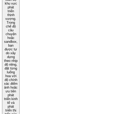
khu vực
phát
triển
thịnh
vượng.
Trong
chế độ
câu
chuyện
hoặc
sandbox,
bạn
được tự
do xây
dựng
theo nhịp
độ riêng,
đặt từng
luống
hoa với
độ chính
xác điểm
ảnh hoặc
ưu tiên
phát
triển kinh
tế và
phát
triển thị