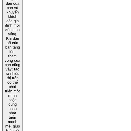
dân của
bạn và
khuyến
khích
các gia
đình mới
đến sinh
sống.
Khi dân
số của
bạn tăng
lên,
tham
vọng của
bạn cũng
vậy: tạo
ra nhiều
thị trấn
có thể
phát
triển một
mình
hoặc
cùng
nhau
phát
triển
mạnh
mẽ, giúp
toàn bộ