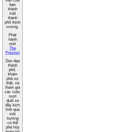
trấn của
bạn
thành
một
thành
phố thịnh
vượng.
Phát
hành
mới
The
Precinct
Dọn dẹp
thành
phố,
khám
phá sự
thật, và
tham gia
các cuộc
rượt
đuổi xe
đầy kịch
tính qua
môi
trường
có thể
phá hủy
trong trò