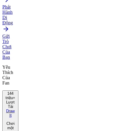
Phát
Hành
Di
Động
Gửi
Trò
Chơi
Của
Bạn
Yêu
Thích
Của
Fan
144
triệu+
Lượt
Tải
Draw
It
Chơi
một