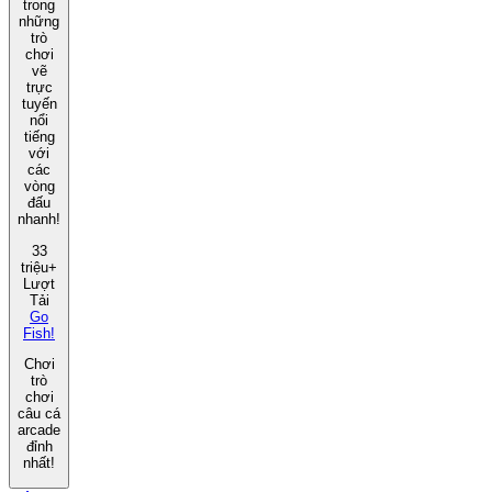
trong
những
trò
chơi
vẽ
trực
tuyến
nổi
tiếng
với
các
vòng
đấu
nhanh!
33
triệu+
Lượt
Tải
Go
Fish!
Chơi
trò
chơi
câu cá
arcade
đỉnh
nhất!