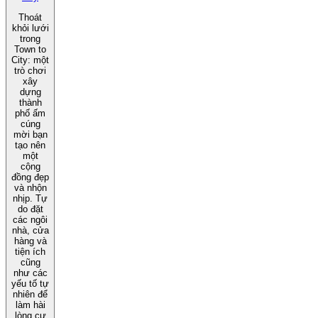
Thoát
khỏi lưới
trong
Town to
City: một
trò chơi
xây
dựng
thành
phố ấm
cúng
mời bạn
tạo nên
một
cộng
đồng đẹp
và nhộn
nhịp. Tự
do đặt
các ngôi
nhà, cửa
hàng và
tiện ích
cũng
như các
yếu tố tự
nhiên để
làm hài
lòng cư