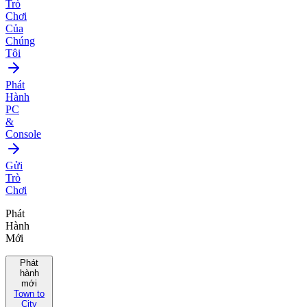
Trò
Chơi
Của
Chúng
Tôi
Phát
Hành
PC
&
Console
Gửi
Trò
Chơi
Phát
Hành
Mới
Phát
hành
mới
Town to
City