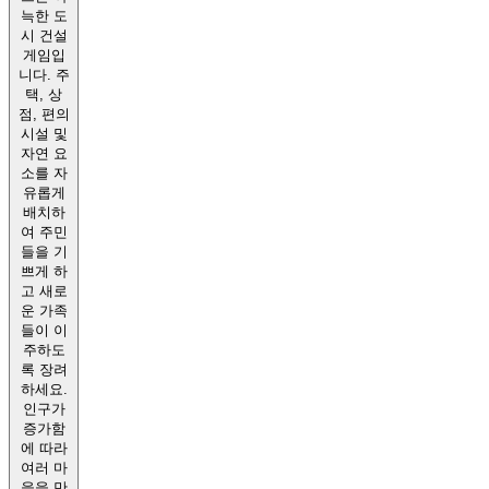
늑한 도
시 건설
게임입
니다. 주
택, 상
점, 편의
시설 및
자연 요
소를 자
유롭게
배치하
여 주민
들을 기
쁘게 하
고 새로
운 가족
들이 이
주하도
록 장려
하세요.
인구가
증가함
에 따라
여러 마
을을 만