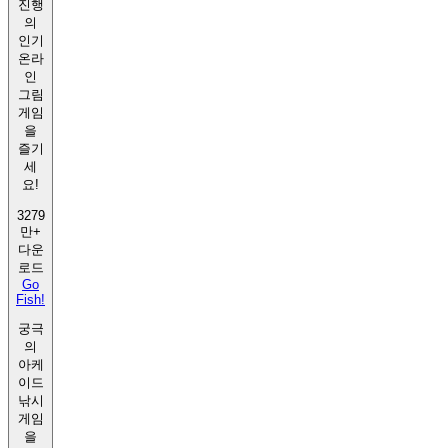
진행
의
인기
온라
인
그림
게임
을
즐기
세
요!
3279
만+
다운
로드
Go
Fish!
궁극
의
아케
이드
낚시
게임
을