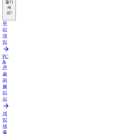
즐기
세
요!
우
리
게
임
PC
&
콘
솔
퍼
블
리
싱
게
임
제
출