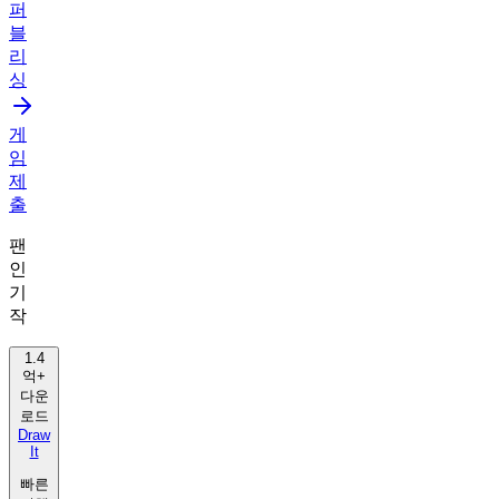
퍼
블
리
싱
게
임
제
출
팬
인
기
작
1.4
억+
다운
로드
Draw
It
빠른