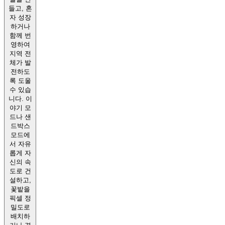
들고, 혼
자 성장
하거나
함께 번
영하여
지역 전
체가 발
전하도
록 도울
수 있습
니다. 이
야기 모
드나 샌
드박스
모드에
서 자유
롭게 자
신의 속
도로 건
설하고,
꽃밭을
픽셀 정
밀도로
배치하