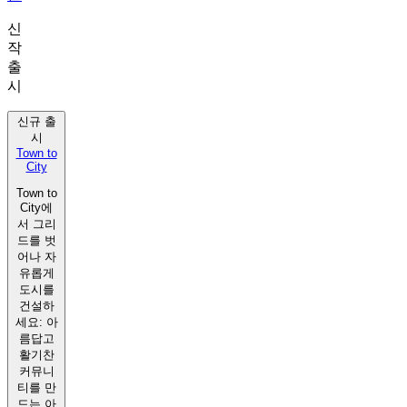
신
작
출
시
신규 출
시
Town to
City
Town to
City에
서 그리
드를 벗
어나 자
유롭게
도시를
건설하
세요: 아
름답고
활기찬
커뮤니
티를 만
드는 아