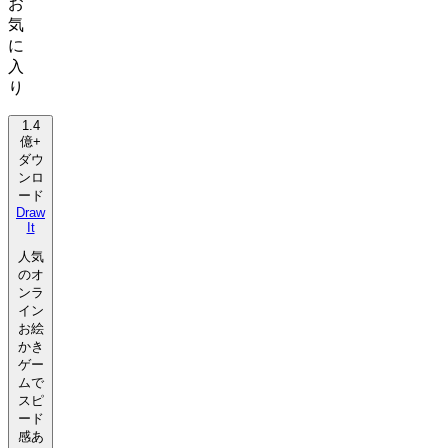
お
気
に
入
り
1.4
億+
ダウ
ンロ
ード
Draw
It
人気
のオ
ンラ
イン
お絵
かき
ゲー
ムで
スピ
ード
感あ