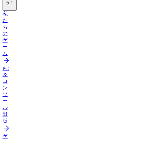
う！
私
た
ち
の
ゲ
ー
ム
PC
＆
コ
ン
ソ
ー
ル
出
版
ゲ