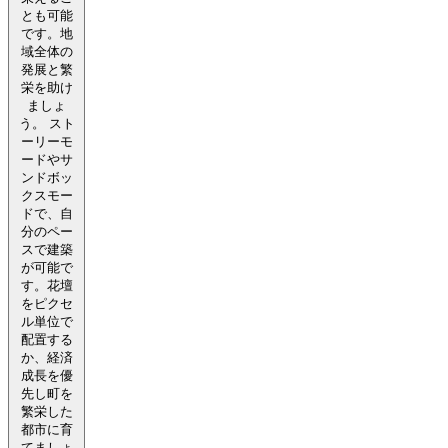
とも可能
です。地
域全体の
発展と繁
栄を助け
ましょ
う。 スト
ーリーモ
ードやサ
ンドボッ
クスモー
ドで、自
分のペー
スで建築
が可能で
す。花壇
をピクセ
ル単位で
配置する
か、経済
成長を優
先し町を
繁栄した
都市に育
てましょ