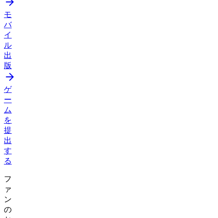
モ
バ
イ
ル
出
版
ゲ
ー
ム
を
提
出
す
る
フ
ァ
ン
の