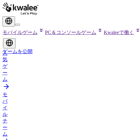
モバイルゲーム
PC＆コンソールゲーム
Kwaleeで働く
ゲームを公開
人
気
ゲ
ー
ム
モ
バ
イ
ル
チ
ー
ム