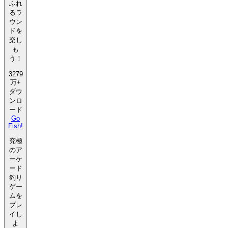
ふれ
るラ
ウン
ドを
楽し
も
う！
3279
万+
ダウ
ンロ
ード
Go
Fish!
究極
のア
ーケ
ード
釣り
ゲー
ムを
プレ
イし
よ