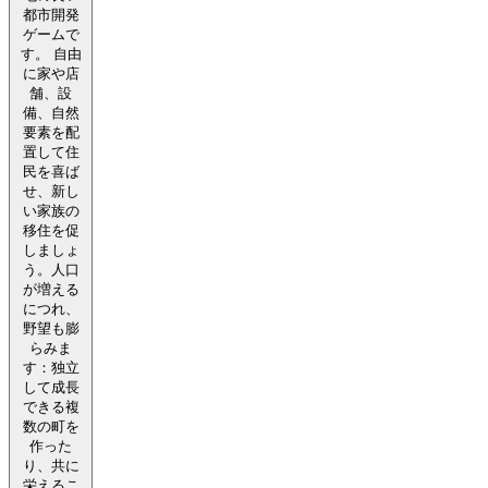
都市開発
ゲームで
す。 自由
に家や店
舗、設
備、自然
要素を配
置して住
民を喜ば
せ、新し
い家族の
移住を促
しましょ
う。人口
が増える
につれ、
野望も膨
らみま
す：独立
して成長
できる複
数の町を
作った
り、共に
栄えるこ