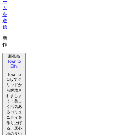
ー
ム
を
送
信
新
作
新発売
Town to
City
Town to
Cityでグ
リッドか
ら解放さ
れましょ
う：美し
く活気あ
るコミュ
ニティを
作り上げ
る、居心
地の良い