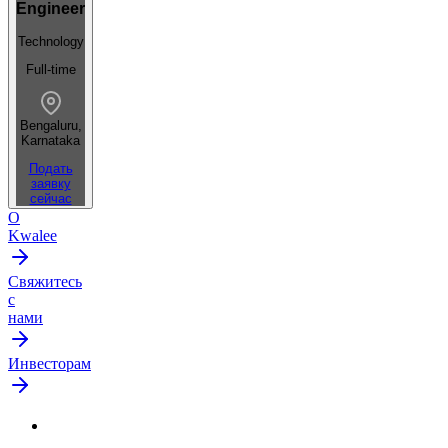
Engineer
Technology
Full-time
Bengaluru,
Karnataka
Подать
заявку
сейчас
О
Kwalee
Свяжитесь
с
нами
Инвесторам