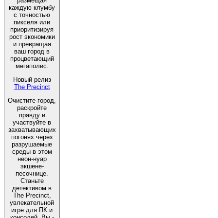
размещая
каждую клумбу
с точностью
пикселя или
приоритизируя
рост экономики
и превращая
ваш город в
процветающий
мегаполис.
Новый релиз
The Precinct
Очистите город,
раскройте
правду и
участвуйте в
захватывающих
погонях через
разрушаемые
среды в этом
неон-нуар
экшене-
песочнице.
Станьте
детективом в
The Precinct,
увлекательной
игре для ПК и
консолей. Вы -