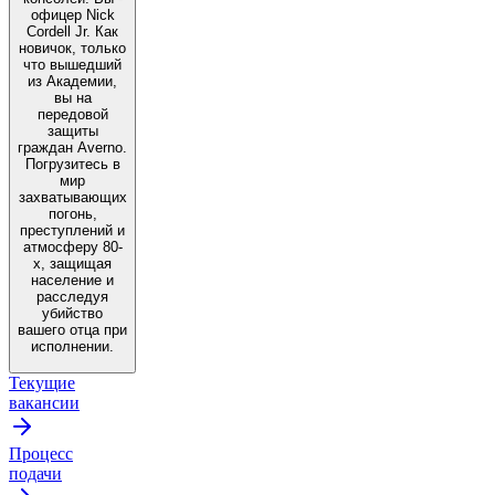
офицер Nick
Cordell Jr. Как
новичок, только
что вышедший
из Академии,
вы на
передовой
защиты
граждан Averno.
Погрузитесь в
мир
захватывающих
погонь,
преступлений и
атмосферу 80-
х, защищая
население и
расследуя
убийство
вашего отца при
исполнении.
Текущие
вакансии
Процесс
подачи