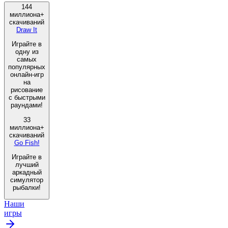
144
миллиона+
скачиваний
Draw It
Играйте в
одну из
самых
популярных
онлайн-игр
на
рисование
с быстрыми
раундами!
33
миллиона+
скачиваний
Go Fish!
Играйте в
лучший
аркадный
симулятор
рыбалки!
Наши
игры