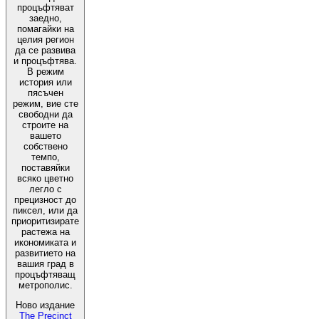
процъфтяват
заедно,
помагайки на
целия регион
да се развива
и процъфтява.
В режим
история или
пясъчен
режим, вие сте
свободни да
строите на
вашето
собствено
темпо,
поставяйки
всяко цветно
легло с
прецизност до
пиксел, или да
приоритизирате
растежа на
икономиката и
развитието на
вашия град в
процъфтяващ
метрополис.
Ново издание
The Precinct