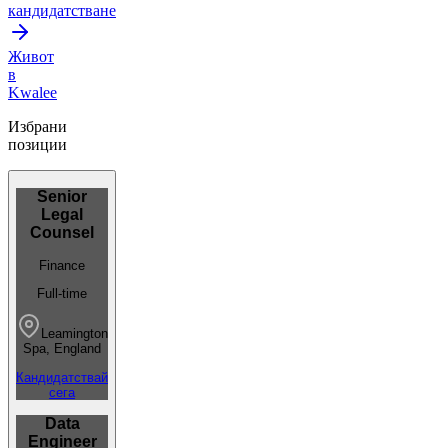
кандидатстване
Живот
в
Kwalee
Избрани
позиции
Senior
Legal
Counsel
Finance
Full-time
Leamington
Spa, England
Кандидатствай
сега
Data
Engineer