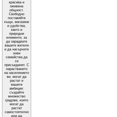
красива и
оживена
общност.
Свободно
поставяйте
къщи, магазини
и удобства,
както и
природни
елементи, за
да зарадвате
вашите жители
и да насърчите
нови
семейства да
се
присъединят. С
нарастването
на населението
ви, могат да
растат и
вашите
амбиции:
създайте
множество
градове, които
могат да
растат
самостоятелно
или да