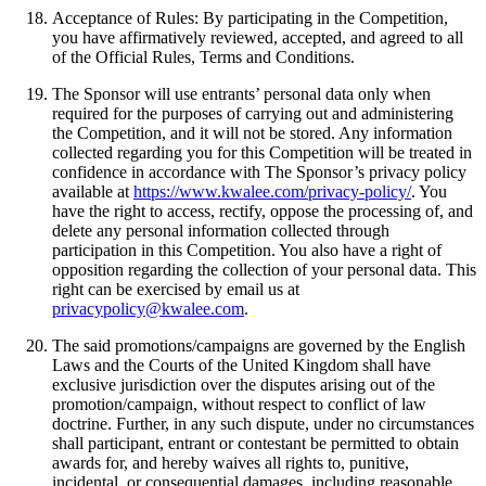
Acceptance of Rules: By participating in the Competition,
you have affirmatively reviewed, accepted, and agreed to all
of the Official Rules, Terms and Conditions.
The Sponsor will use entrants’ personal data only when
required for the purposes of carrying out and administering
the Competition, and it will not be stored. Any information
collected regarding you for this Competition will be treated in
confidence in accordance with The Sponsor’s privacy policy
available at
https://www.kwalee.com/privacy-policy/
. You
have the right to access, rectify, oppose the processing of, and
delete any personal information collected through
participation in this Competition. You also have a right of
opposition regarding the collection of your personal data. This
right can be exercised by email us at
privacypolicy@kwalee.com
.
The said promotions/campaigns are governed by the English
Laws and the Courts of the United Kingdom shall have
exclusive jurisdiction over the disputes arising out of the
promotion/campaign, without respect to conflict of law
doctrine. Further, in any such dispute, under no circumstances
shall participant, entrant or contestant be permitted to obtain
awards for, and hereby waives all rights to, punitive,
incidental, or consequential damages, including reasonable