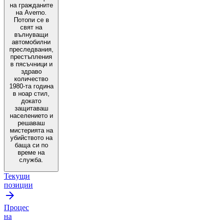
на гражданите
на Аverno.
Потопи се в
свят на
вълнуващи
автомобилни
преследвания,
престъпления
в пясъчници и
здраво
количество
1980-та година
в ноар стил,
докато
защитаваш
населението и
решаваш
мистерията на
убийството на
баща си по
време на
служба.
Текущи
позиции
Процес
на