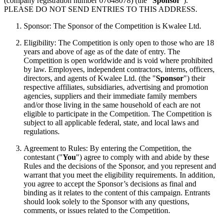
(company registration number 07648078) (the "
Sponsor
").
PLEASE DO NOT SEND ENTRIES TO THIS ADDRESS.
Sponsor: The Sponsor of the Competition is Kwalee Ltd.
Eligibility: The Competition is only open to those who are 18
years and above of age as of the date of entry. The
Competition is open worldwide and is void where prohibited
by law. Employees, independent contractors, interns, officers,
directors, and agents of Kwalee Ltd. (the "
Sponsor
") their
respective affiliates, subsidiaries, advertising and promotion
agencies, suppliers and their immediate family members
and/or those living in the same household of each are not
eligible to participate in the Competition. The Competition is
subject to all applicable federal, state, and local laws and
regulations.
Agreement to Rules: By entering the Competition, the
contestant ("
You
") agree to comply with and abide by these
Rules and the decisions of the Sponsor, and you represent and
warrant that you meet the eligibility requirements. In addition,
you agree to accept the Sponsor’s decisions as final and
binding as it relates to the content of this campaign. Entrants
should look solely to the Sponsor with any questions,
comments, or issues related to the Competition.