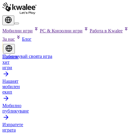
Мобилни игри
PC & Конзолни игри
Работа в Kwalee
За нас
Блог
Публикувай своята игра
Нашите
хит
игри
Нашият
мобилен
екип
Мобилно
публикуване
Изпратете
играта