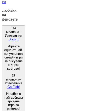
си
Любими
на
феновете
144
милиона+
Изтегляния
Draw It
Играйте
една от най-
популярните
онлайн игри
за рисуване
с бързи
кръгове!
33
милиона+
Изтегляния
Go Fish!
Играйте в
най-добрата
аркадна
игра за
риболов!