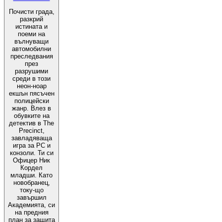
Почисти града,
разкрий
истината и
поеми на
вълнуващи
автомобилни
преследвания
през
разрушими
среди в този
неон-ноар
екшън пясъчен
полицейски
жанр. Влез в
обувките на
детектив в The
Precinct,
завладяваща
игра за PC и
конзоли. Ти си
Офицер Ник
Кордел
младши. Като
новобранец,
току-що
завършил
Академията, си
на предния
план за защита