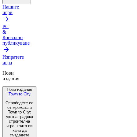
Нашите
игри
PC
&
Конзолно
публикуване
Изпратете
игра
Нови
издания
Ново издание
Town to City
Освободете се
от мрежата в
Town to City:
уютна градска
строителна
игра, която ви
кани да
създадете