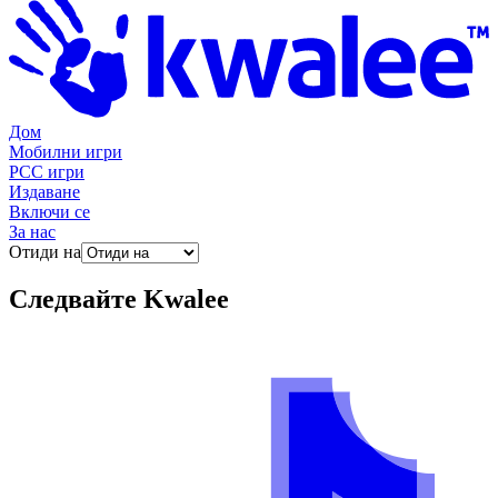
Дом
Мобилни игри
PCC игри
Издаване
Включи се
За нас
Отиди на
Следвайте
Kwalee