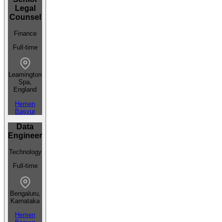
Legal
Counsel
Finance
Full-time
Leamington
Spa,
England
Hemen
Başvur
Data
Engineer
Technology
Full-time
Bengaluru,
Karnataka
Hemen