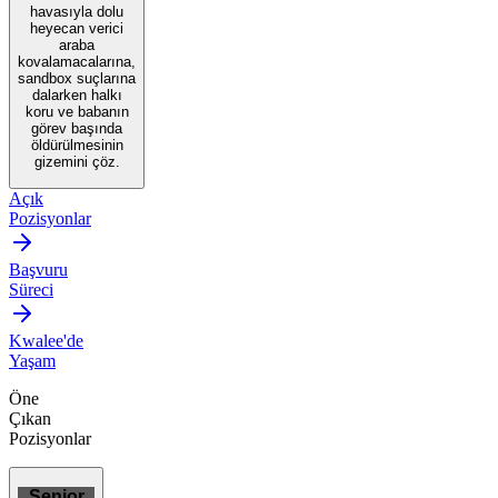
havasıyla dolu
heyecan verici
araba
kovalamacalarına,
sandbox suçlarına
dalarken halkı
koru ve babanın
görev başında
öldürülmesinin
gizemini çöz.
Açık
Pozisyonlar
Başvuru
Süreci
Kwalee'de
Yaşam
Öne
Çıkan
Pozisyonlar
Senior