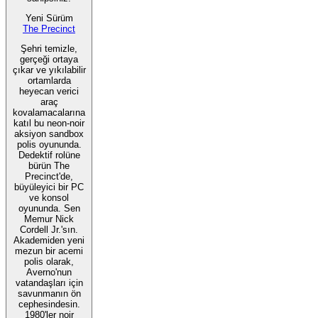
Yeni Sürüm
The Precinct
Şehri temizle,
gerçeği ortaya
çıkar ve yıkılabilir
ortamlarda
heyecan verici
araç
kovalamacalarına
katıl bu neon-noir
aksiyon sandbox
polis oyununda.
Dedektif rolüne
bürün The
Precinct'de,
büyüleyici bir PC
ve konsol
oyununda. Sen
Memur Nick
Cordell Jr.'sın.
Akademiden yeni
mezun bir acemi
polis olarak,
Averno'nun
vatandaşları için
savunmanın ön
cephesindesin.
1980'ler noir