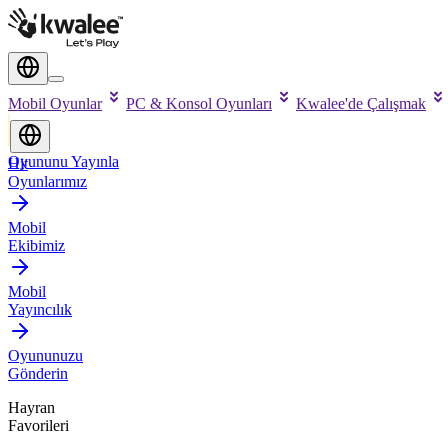
Mobil Oyunlar
PC & Konsol Oyunları
Kwalee'de Çalışmak
Oyununu Yayınla
Hit
Oyunlarımız
Mobil
Ekibimiz
Mobil
Yayıncılık
Oyununuzu
Gönderin
Hayran
Favorileri