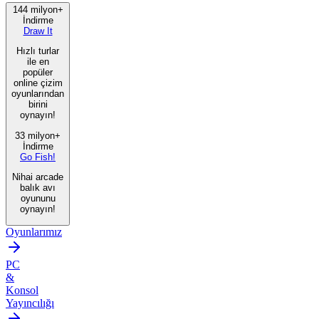
144 milyon+
İndirme
Draw It
Hızlı turlar
ile en
popüler
online çizim
oyunlarından
birini
oynayın!
33 milyon+
İndirme
Go Fish!
Nihai arcade
balık avı
oyununu
oynayın!
Oyunlarımız
PC
&
Konsol
Yayıncılığı