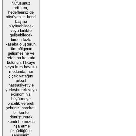
Nüfusunuz
arttıkça,
hedefleriniz de
büyüyebilir: kendi
başına
büyüyebilecek
veya birlikte
gelişebilecek
birden fazla
kasaba oluşturun,
tüm bölgenin
gelişmesine ve
refahına katkıda
bulunun. Hikaye
veya kum havuzu
modunda, her
çiçek yatağını
piksel
hassasiyetiyle
yerleştirerek veya
ekonominizi
büyütmeye
öncelik vererek
şehrinizi hareketli
bir kente
dönüştürerek
kendi hızınızda
inşa etme
özgürlüğüne
sahipsiniz.