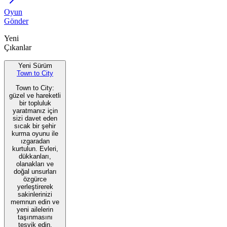
Oyun
Gönder
Yeni
Çıkanlar
Yeni Sürüm
Town to City
Town to City:
güzel ve hareketli
bir topluluk
yaratmanız için
sizi davet eden
sıcak bir şehir
kurma oyunu ile
ızgaradan
kurtulun. Evleri,
dükkanları,
olanakları ve
doğal unsurları
özgürce
yerleştirerek
sakinlerinizi
memnun edin ve
yeni ailelerin
taşınmasını
teşvik edin.